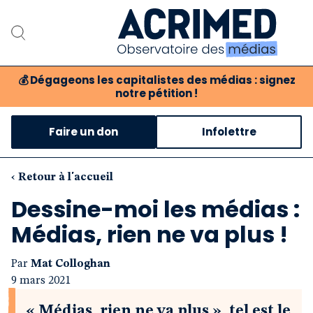
💰
Dégageons les capitalistes des médias : signez
notre pétition !
Notre association
Faire un don
Infolettre
Notre critique des médias
Nos propositions
‹ Retour à l'accueil
Dessine-moi les médias :
Notre revue
Médias, rien ne va plus !
Boutique
Par
Mat Colloghan
9 mars 2021
« Médias, rien ne va plus », tel est le