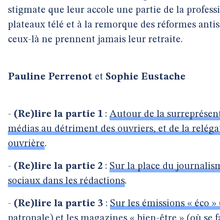
stigmate que leur accole une partie de la professi
plateaux télé et à la remorque des réformes anti
ceux-là ne prennent jamais leur retraite.
Pauline Perrenot
et
Sophie Eustache
-
(Re)lire la partie 1
:
Autour de la surreprésent
médias au détriment des ouvriers, et de la relég
ouvrière
.
-
(Re)lire la partie 2
:
Sur la place du journalism
sociaux dans les rédactions
.
-
(Re)lire la partie 3
:
Sur les émissions « éco »
patronale) et les magazines « bien-être » (où se f