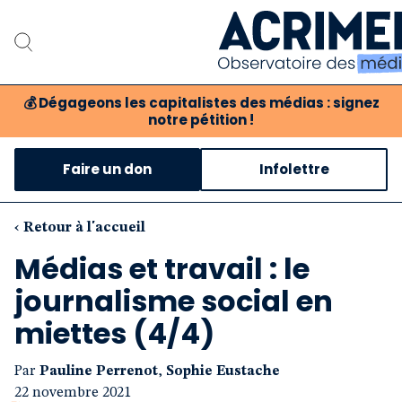
💰
Dégageons les capitalistes des médias : signez
notre pétition !
Notre association
Faire un don
Infolettre
Notre critique des méd
Nos propositions
‹ Retour à l'accueil
Médias et travail : le
Notre revue
journalisme social en
Boutique
miettes (4/4)
Par
Pauline Perrenot
,
Sophie Eustache
22 novembre 2021