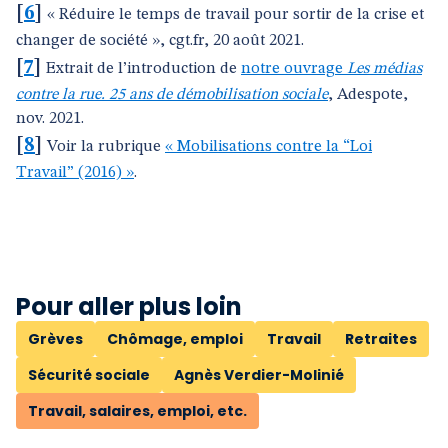
[
6
]
« Réduire le temps de travail pour sortir de la crise et
changer de société », cgt.fr, 20 août 2021.
[
7
]
Extrait de l’introduction de
notre ouvrage
Les médias
contre la rue. 25 ans de démobilisation sociale
, Adespote,
nov. 2021.
[
8
]
Voir la rubrique
« Mobilisations contre la “Loi
Travail” (2016) »
.
Pour aller plus loin
Grèves
Chômage, emploi
Travail
Retraites
Sécurité sociale
Agnès Verdier-Molinié
Travail, salaires, emploi, etc.