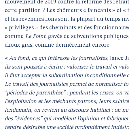
mouvement de 2019 contre la réforme des retraite
cette partition ? Les chômeurs « fainéants » et « t
et les revendications sont la plupart du temps invi
« privilèges » des cheminots et des fonctionnair
comme
Le Point
, gavés de subventions publiques
choux gras, comme dernièrement encore.
« Au fond, ce qui intéresse les journalistes
, lance 
ils sont poussés à écrire : valoriser le travail et va
il faut accepter la subordination inconditionnelle d
Le travail des journalistes permet de normaliser tou
"périodes de parenthèse" : pendant les crises, on v
l’exploitation et les méchants patrons, leurs salair
lendemain, on revient au discours habituel : on ne 
des "évidences" qui modèlent l’opinion et fabriquen
rendre désirable une société profondément indésir