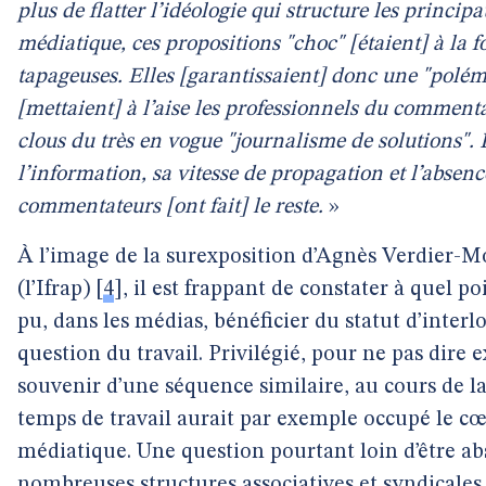
plus de flatter l’idéologie qui structure les princi
médiatique, ces propositions "choc" [étaient] à la 
tapageuses. Elles [garantissaient] donc une "polém
[mettaient] à l’aise les professionnels du commentai
clous du très en vogue "journalisme de solutions". 
l’information, sa vitesse de propagation et l’absen
commentateurs [ont fait] le reste.
»
À l’image de la surexposition d’Agnès Verdier-Mol
(l’Ifrap)
[
4
]
, il est frappant de constater à quel p
pu, dans les médias, bénéficier du statut d’interlo
question du travail. Privilégié, pour ne pas dire e
souvenir d’une séquence similaire, au cours de l
temps de travail aurait par exemple occupé le cœ
médiatique. Une question pourtant loin d’être ab
nombreuses structures associatives et syndicales,