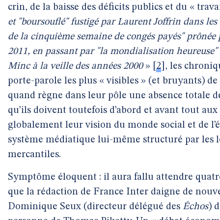
crin, de la baisse des déficits publics et du « trava
et "boursouflé" fustigé par Laurent Joffrin dans le
de la cinquième semaine de congés payés" prônée 
2011, en passant par "la mondialisation heureuse"
Minc à la veille des années 2000
»
[
2
]
, les chroni
porte-parole les plus « visibles » (et bruyants) de
quand règne dans leur pôle une absence totale 
qu’ils doivent toutefois d’abord et avant tout aux
globalement leur vision du monde social et de l’
système médiatique lui-même structuré par les l
mercantiles.
Symptôme éloquent : il aura fallu attendre quat
que la rédaction de France Inter daigne de nou
Dominique Seux (directeur délégué des
Échos
) 