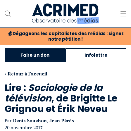
💰
Dégageons les capitalistes des médias : signez
notre pétition !
Notre association
Faire un don
Infolettre
Notre critique des médias
Nos propositions
‹ Retour à l'accueil
Lire :
Sociologie de la
Notre revue
télévision
, de Brigitte Le
Boutique
Grignou et Érik Neveu
Par
Denis Souchon
,
Jean Pérès
20 novembre 2017