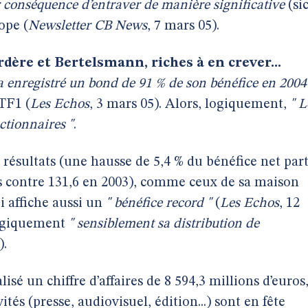
r conséquence d’entraver de manière significative
(sic
ope (
Newsletter CB News
, 7 mars 05).
ère et Bertelsmann, riches à en crever...
 enregistré un bond de 91 % de son bénéfice en 2004
 TF1 (
Les Echos
, 3 mars 05). Alors, logiquement,
" L
tionnaires "
.
 résultats (une hausse de 5,4 % du bénéfice net par
os contre 131,6 en 2003), comme ceux de sa maison
i affiche aussi un
" bénéfice record "
(
Les Echos
, 12
logiquement
" sensiblement sa distribution de
).
sé un chiffre d’affaires de 8 594,3 millions d’euros
ités (presse, audiovisuel, édition...) sont en fête