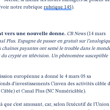
 "
Merde, si même les futurs
managers
se posent de
 (voir notre rubrique
rubrique 145
).
nt vers une nouvelle donne.
CB News
(14 mars
nal Plus. Espagne de passer en gratuit sur l’analogiq
s chaînes payantes ont semé le trouble dans le mond
et du crypté en télévision. Un phénomène susceptible
sion européenne a donné le 4 mars 05 sa
 fonds d’investissements Cinven des activités câble 
Câble) et Canal Plus (NC Numéricâble).
là que c’est amusant, car, selon l’exécutif de l’Union