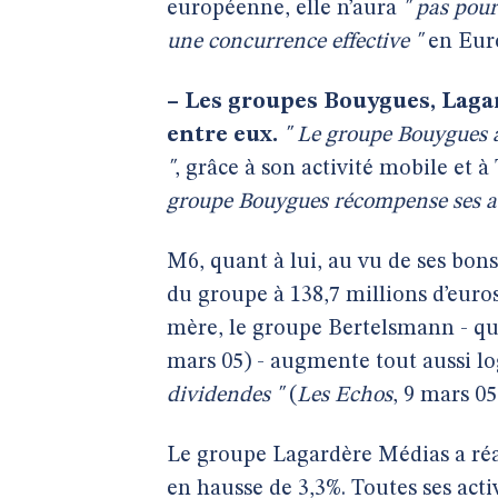
européenne, elle n’aura
" pas pou
une concurrence effective "
en Eur
–
Les groupes Bouygues, Lagard
entre eux.
" Le groupe Bouygues a
"
, grâce à son activité mobile et à
groupe Bouygues récompense ses ac
M6, quant à lui, au vu de ses bons
du groupe à 138,7 millions d’eur
mère, le groupe Bertelsmann - qu
mars 05) - augmente tout aussi 
dividendes "
(
Les Echos
, 9 mars 05
Le groupe Lagardère Médias a réali
en hausse de 3,3%. Toutes ses activ