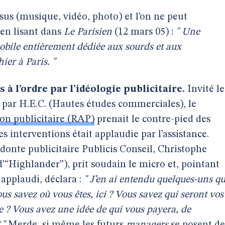
sus (musique, vidéo, photo) et l’on ne peut
 en lisant dans
Le Parisien
(12 mars 05) :
" Une
obile entièrement dédiée aux sourds et aux
ier à Paris. "
à l’ordre par l’idéologie publicitaire.
Invité le
é par H.E.C. (Hautes études commerciales), le
ion publicitaire (RAP)
prenait le contre-pied des
s interventions était applaudie par l’assistance.
odonte publicitaire Publicis Conseil, Christophe
“Highlander”), prit soudain le micro et, pointant
 applaudi, déclara :
" J’en ai entendu quelques-uns qu
ous savez où vous êtes, ici ? Vous savez qui seront vos
le ? Vous avez une idée de qui vous payera, de