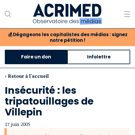
💰
Dégageons les capitalistes des médias : signez
notre pétition !
Notre association
Faire un don
Infolettre
Notre critique des médias
Nos propositions
‹ Retour à l'accueil
Insécurité : les
Notre revue
tripatouillages de
Boutique
Villepin
17 juin 2005