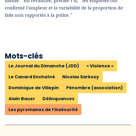
même. " En revanche, précise-t-il, " les enquêtes ont
confirmé l’ampleur et la variabilité de la proportion de
faits non rapportés à la police. "
Mots-clés
Le Journal du Dimanche (JDD)
« Violence »
Le Canard Enchaîné
Nicolas Sarkozy
Dominique de Villepin
Pénombre (association)
Alain Bauer
Délinquances
Les pyromanes de l’insécurité