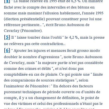
[
4
]
" La baisse relevée en 1995 était de 6,5 %. Un ministre
fâché avec le compte des intervalles et des bâtons en
somme mais maniant l’allusion habilement, l’année 1995
(élection présidentielle) pouvant constituer pour lui une
référence pertinente... ", écrit Bruno Aubusson de
Cavarlay (Pénombre).
[
5
]
Il " laisse tomber dans l’oubli " le 4,2 %, mais la presse
ne relèvera pas cette contradiction...
[
6
]
" Ajouter les injures et menaces ferait grosso modo
doubler le nombre d’agressions ", note Bruno Aubusson
de Cavarlay, mais " la majeure partie n’est pas considérée
comme des crimes et délits ", et n’est donc pas
comptabilisée en cas de plainte. Ce qui pointe une " limite
des comparaisons de sources statistiques ", selon
l’animateur de Pénombre : " En dehors des facteurs
purement techniques de période ouverte ou d’unités de
compte, il y a un changement de définition, le point de
vue des victimes et celui des professionnels n’étant pas le