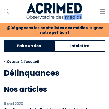
💰
Dégageons les capitalistes des médias : signez
notre pétition !
Notre association
Faire un don
Infolettre
Notre critique des médias
Nos propositions
‹ Retour à l'accueil
Délinquances
Notre revue
Boutique
Nos articles
9 avril 2020