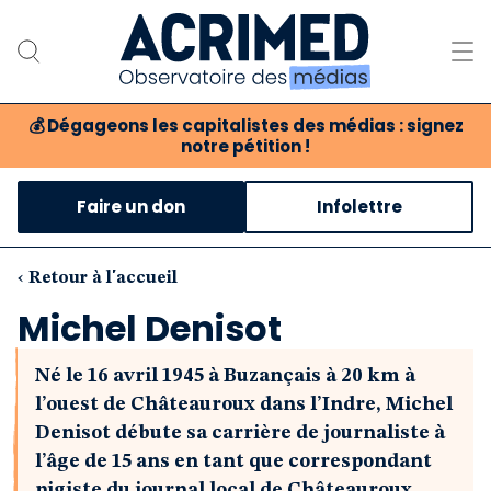
💰
Dégageons les capitalistes des médias : signez
notre pétition !
Notre association
Faire un don
Infolettre
Notre critique des médias
Nos propositions
‹ Retour à l'accueil
Michel Denisot
Notre revue
Né le 16 avril 1945 à Buzançais à 20 km à
Boutique
l’ouest de Châteauroux dans l’Indre, Michel
Denisot débute sa carrière de journaliste à
l’âge de 15 ans en tant que correspondant
pigiste du journal local de Châteauroux,