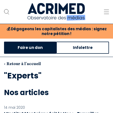
💰
Dégageons les capitalistes des médias : signez
notre pétition !
Notre association
Faire un don
Infolettre
Notre critique des médias
Nos propositions
‹ Retour à l'accueil
"Experts"
Notre revue
Boutique
Nos articles
14 mai 2020