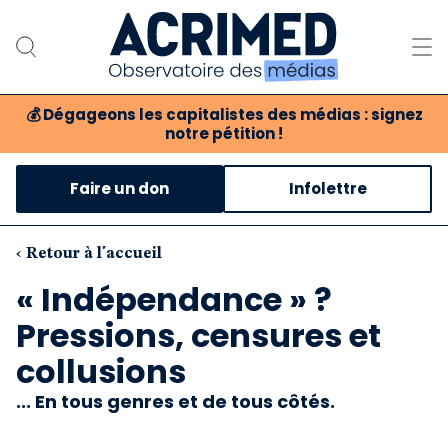
💰
Dégageons les capitalistes des médias : signez
notre pétition !
Notre association
Faire un don
Infolettre
Notre critique des médias
Nos propositions
‹ Retour à l'accueil
« Indépendance » ?
Notre revue
Pressions, censures et
Boutique
collusions
... En tous genres et de tous côtés.