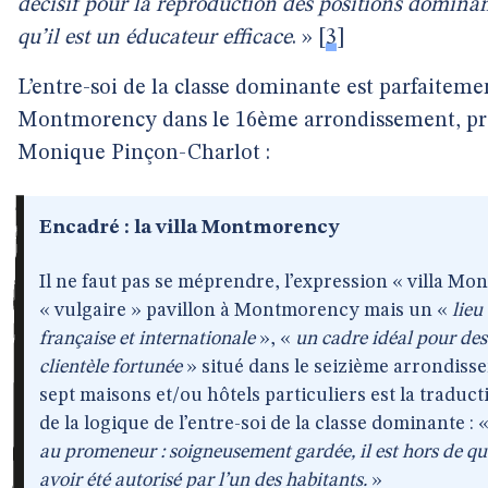
décisif pour la reproduction des positions dominant
qu’il est un éducateur efficace
. »
[
3
]
L’entre-soi de la classe dominante est parfaitement
Montmorency dans le 16ème arrondissement, pré
Monique Pinçon-Charlot :
Encadré : la villa Montmorency
Il ne faut pas se méprendre, l’expression « villa M
« vulgaire » pavillon à Montmorency mais un «
lieu
française et internationale
», «
un cadre idéal pour de
clientèle fortunée
» situé dans le seizième arrondisse
sept maisons et/ou hôtels particuliers est la traduct
de la logique de l’entre-soi de la classe dominante : 
au promeneur : soigneusement gardée, il est hors de ques
avoir été autorisé par l’un des habitants.
»