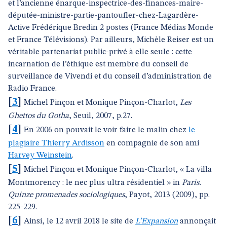
et l’ancienne énarque-inspectrice-des-finances-maire-
députée-ministre-partie-pantoufler-chez-Lagardère-
Active Frédérique Bredin 2 postes (France Médias Monde
et France Télévisions). Par ailleurs, Michèle Reiser est un
véritable partenariat public-privé à elle seule : cette
incarnation de l’éthique est membre du conseil de
surveillance de Vivendi et du conseil d’administration de
Radio France.
[
3
]
Michel Pinçon et Monique Pinçon-Charlot,
Les
Ghettos du Gotha
, Seuil, 2007, p.27.
[
4
]
En 2006 on pouvait le voir faire le malin chez
le
plagiaire Thierry Ardisson
en compagnie de son ami
Harvey Weinstein
.
[
5
]
Michel Pinçon et Monique Pinçon-Charlot, « La villa
Montmorency : le nec plus ultra résidentiel » in
Paris.
Quinze promenades sociologiques
, Payot, 2013 (2009), pp.
225-229.
[
6
]
Ainsi, le 12 avril 2018 le site de
L’Expansion
annonçait