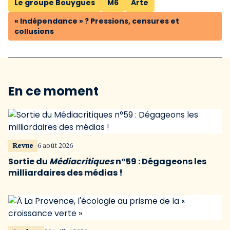
Le groupe Bouygues
M6
Arte
« Indépendance » ? Pressions, censures et
collusions
En ce moment
Revue
6 août 2026
Sortie du
Médiacritiques
n°59 : Dégageons les
milliardaires des médias !