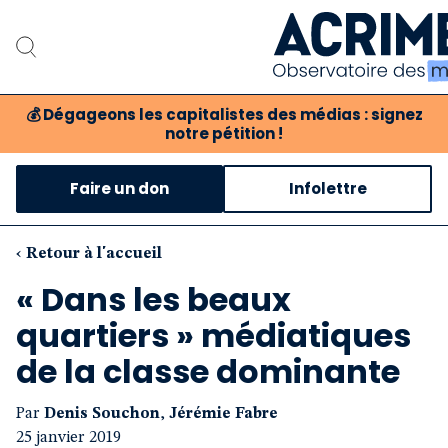
💰
Dégageons les capitalistes des médias : signez
notre pétition !
Notre associat
Faire un don
Infolettre
Notre critique des 
Nos propositio
‹ Retour à l'accueil
« Dans les beaux
Notre revue
quartiers » médiatiques
Boutique
de la classe dominante
Par
Denis Souchon
,
Jérémie Fabre
25 janvier 2019