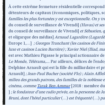
À cette extrême fermeture résidentielle correspond
détenteurs de capitaux (économiques, politiques, so
familles les plus fortunées y est exceptionnelle. On y t
du conseil de surveillance de Vivendi]
(Havas) et ses
du conseil de surveillance de Vivendi]
et Sébastien, 
et oligarque des médias]
Arnaud Lagardère (Lagardè
Europe 1,…]
; Georges Tranchant (les casinos de Fini
luxe et casinos Lucien Barrière) ; Xavier Niel (Iliad, m
est avec Mathieu Pigasse le principal actionnaire de
Le Monde
,
Télérama,…
Par ailleurs, délices de l’end
Delphine Arnault qui est la fille du milliardaire et
Arnault]
; Jean-Paul Bucher (société Flo) ; Alain Affle
milieu des grands patrons, des familles de la noblesse e
cinéma, comme
Tarak Ben Ammar
[2018 : membre du 
]
; le fondateur d’une radio privée, en la personne de 
Bruni, dont l’hôtel particulier
(…)
est fréquenté
(…)
pa