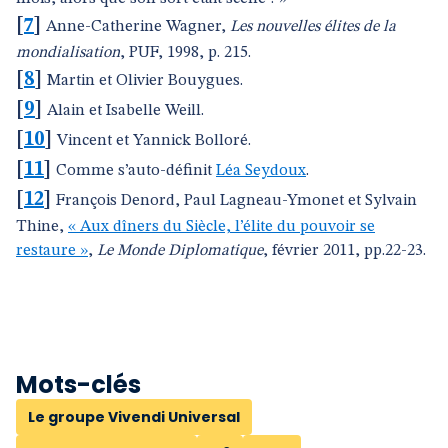
[
7
]
Anne-Catherine Wagner,
Les nouvelles élites de la
mondialisation
, PUF, 1998, p. 215.
[
8
]
Martin et Olivier Bouygues.
[
9
]
Alain et Isabelle Weill.
[
10
]
Vincent et Yannick Bolloré.
[
11
]
Comme s’auto-définit
Léa Seydoux
.
[
12
]
François Denord, Paul Lagneau-Ymonet et Sylvain
Thine,
« Aux dîners du Siècle, l’élite du pouvoir se
restaure »
,
Le Monde Diplomatique
, février 2011, pp.22-23.
Mots-clés
Le groupe Vivendi Universal