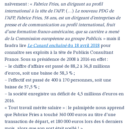
naïvement : «
Fabrice Fries, un dirigeant au profil
international à la tête de l’AFP.
(…)
Le nouveau PDG de
l’AFP, Fabrice Fries, 58 ans, est un dirigeant d’entreprises de
presse et de communication au profil international, fruit
d’une formation franco-américaine, que sa carrière a mené
de la Commission européenne au groupe Publicis
. » mais il
faudra lire
Le Canard enchaîné
du 18 avril 2018
pour
connaître ses exploits à la tête de Publicis Consultant
France. Sous sa présidence de 2008 à 2016 en effet :
–
le chiffre d’affaire est passé de 88,2 à 36,8 millions
d’euros, soit une baisse de 58,3 % ;
–
l’effectif est passé de 400 à 170 personnes, soit une
baisse de 57,5 % ;
–
la société enregistre un déficit de 4,5 millions d’euros en
2016.
« Tout travail mérite salaire » : le palmipède nous apprend
que Fabrice Fries a touché 360 000 euros au titre d’une
transaction de départ, et 180 000 euros lors des 6 derniers
mois, alors que son sort était scellé ! »