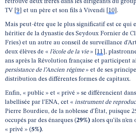
retrouve deux frères dans les dirigeants du grou
TV
[
9
]
et un père et son fils à Vivendi
[
10
]
.
Mais peut-être que le plus significatif est ce qui 
héritier de la dynastie des Seydoux Fornier de Cl
Fries) et un autre au conseil de surveillance d’A
deux élèves de «
l’école de la vie
»
[
11
]
, plastronn
ans après la Révolution française et participent ai
persistance de l’Ancien régime
» et de ses princip
distribution des différentes formes de capitaux.
Enfin, « public » et « privé » se différencient dan
labellisée par l’ENA, cet «
instrument de reproduc
Pierre Bourdieu, de la noblesse d’État, puisque 25
occupés par des énarques (
29%)
alors qu’ils n’en
« privé » (
5%)
.