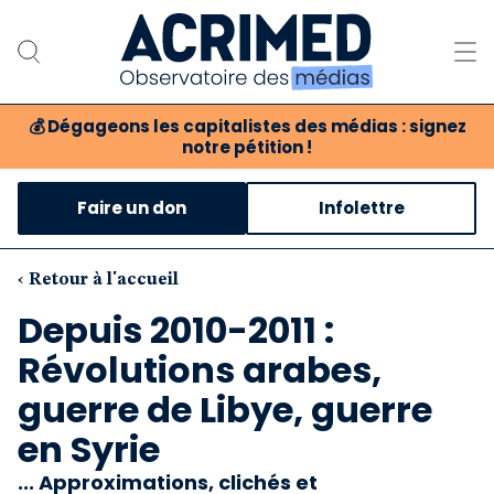
💰
Dégageons les capitalistes des médias : signez
notre pétition !
Notre association
Faire un don
Infolettre
Notre critique des médias
Nos propositions
‹ Retour à l'accueil
Depuis 2010-2011 :
Notre revue
Révolutions arabes,
Boutique
guerre de Libye, guerre
en Syrie
... Approximations, clichés et