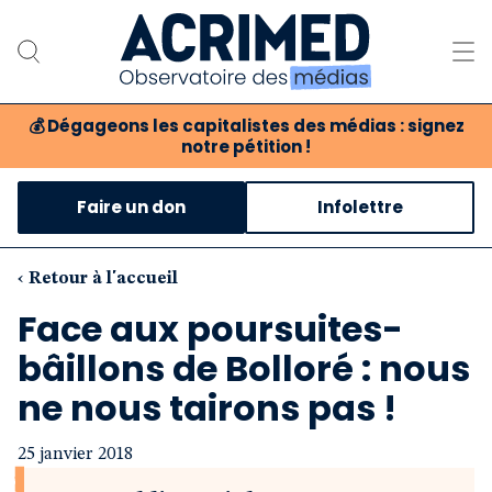
💰
Dégageons les capitalistes des médias : signez
notre pétition !
Notre association
Faire un don
Infolettre
Notre critique des médias
Nos propositions
‹ Retour à l'accueil
Face aux poursuites-
Notre revue
bâillons de Bolloré : nous
Boutique
ne nous tairons pas !
25 janvier 2018