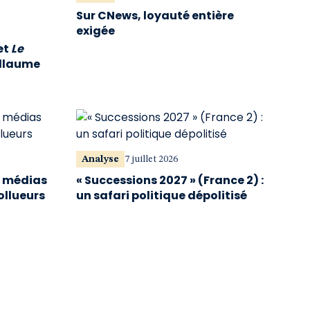
Sur CNews, loyauté entière
exigée
et
Le
illaume
Analyse
7 juillet 2026
s médias
« Successions 2027 » (France 2) :
ollueurs
un safari politique dépolitisé