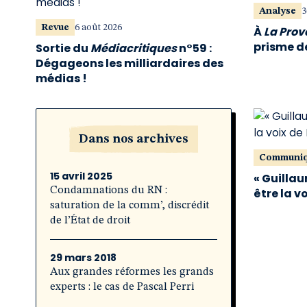
Analyse
3
Revue
6 août 2026
À
La Pro
prisme de
Sortie du
Médiacritiques
n°59 :
Dégageons les milliardaires des
médias !
Dans nos archives
Communi
15 avril 2025
« Guillau
Condamnations du RN :
être la v
saturation de la comm’, discrédit
de l’État de droit
29 mars 2018
Aux grandes réformes les grands
experts : le cas de Pascal Perri