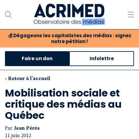
💰
Dégageons les capitalistes des médias : signez
notre pétition !
Notre association
Faire un don
Infolettre
Notre critique des médias
Nos propositions
‹ Retour à l'accueil
Mobilisation sociale et
Notre revue
critique des médias au
Boutique
Québec
Par
Jean Pérès
11 juin 2012