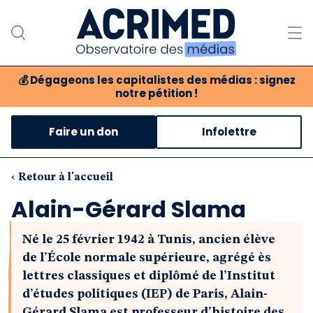
💰
Dégageons les capitalistes des médias : signez
notre pétition !
Notre association
Faire un don
Infolettre
Notre critique des médias
Nos propositions
‹ Retour à l'accueil
Alain-Gérard Slama
Notre revue
Né le 25 février 1942 à Tunis, ancien élève
Boutique
de l’École normale supérieure, agrégé ès
lettres classiques et diplômé de l’Institut
d’études politiques (IEP) de Paris, Alain-
Gérard Slama est professeur d’histoire des