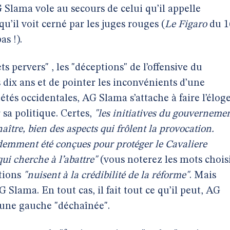
 Slama vole au secours de celui qu’il appelle
qu’il voit cerné par les juges rouges (
Le Figaro
du 1
as !).
s pervers" , les "déceptions" de l’offensive du
s dix ans et de pointer les inconvénients d’une
iétés occidentales, AG Slama s’attache à faire l’élog
 sa politique. Certes,
"les initiatives du gouverneme
naître, bien des aspects qui frôlent la provocation.
idemment été conçues pour protéger le Cavaliere
ui cherche à l’abattre"
(vous noterez les mots chois
itions
"nuisent à la crédibilité de la réforme"
. Mais
 Slama. En tout cas, il fait tout ce qu’il peut, AG
à une gauche "déchaînée".