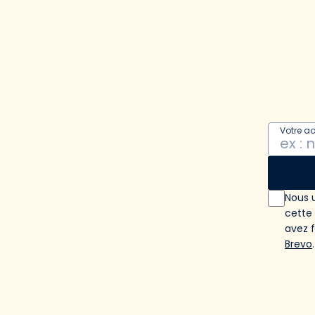
Votre a
Nous u
cette
avez 
Brevo
.