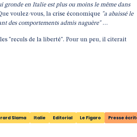
qui gronde en Italie est plus ou moins le même dans
ue voulez-vous, la crise économique
"a abaissé le
evant des comportements admis naguère"
…
es "reculs de la liberté". Pour un peu, il citerait
érard Slama
Italie
Editorial
Le Figaro
Presse écrit