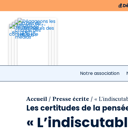
💰
Dé
Notre association
/
/
Accueil
Presse écrite
« L'indiscuta
Les certitudes de la pensé
« L’indiscutab