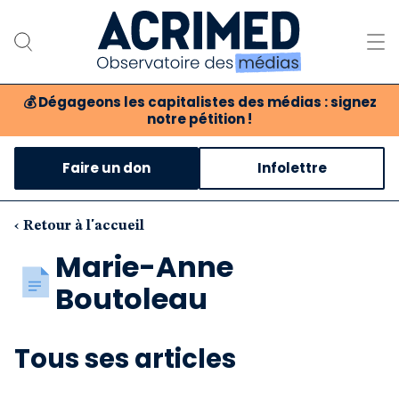
💰
Dégageons les capitalistes des médias : signez
notre pétition !
Notre association
Faire un don
Infolettre
Notre critique des médias
Nos propositions
‹ Retour à l'accueil
Marie-Anne
Notre revue
Boutoleau
Boutique
Tous ses articles