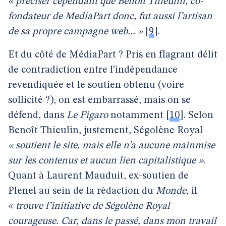
« préciser cependant que Benoît Thieulin, co-
fondateur de MediaPart donc, fut aussi l’artisan
de sa propre campagne web... »
[
9
]
.
Et du côté de MédiaPart ? Pris en flagrant délit
de contradiction entre l’indépendance
revendiquée et le soutien obtenu (voire
sollicité ?), on est embarrassé, mais on se
défend, dans
Le Figaro
notamment
[
10
]
. Selon
Benoît Thieulin, justement, Ségolène Royal
« soutient le site, mais elle n’a aucune mainmise
sur les contenus et aucun lien capitalistique »
.
Quant à Laurent Mauduit, ex-soutien de
Plenel au sein de la rédaction du
Monde
, il
«
trouve l’initiative de Ségolène Royal
courageuse. Car, dans le passé, dans mon travail