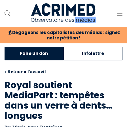
💰
Dégageons les capitalistes des médias : signez
notre pétition !
Notre association
Faire un don
Infolettre
Notre critique des médias
Nos propositions
‹ Retour à l'accueil
Royal soutient
Notre revue
MediaPart : tempêtes
Boutique
dans un verre à dents…
longues