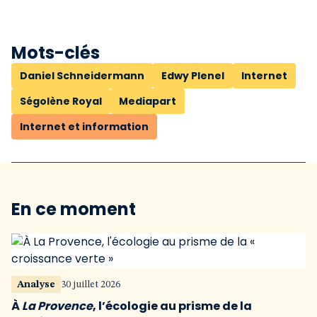
Mots-clés
Daniel Schneidermann
Edwy Plenel
Internet
Ségolène Royal
Mediapart
Internet et information
En ce moment
Analyse
30 juillet 2026
À
La Provence
, l’écologie au prisme de la