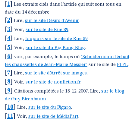
[
1
]
Les extraits cités dans l’article qui suit sont tous en
date du 14 décembre
[
2
]
Lire,
sur le site Désirs d’Avenir
.
[
3
]
Voir,
sur le site de Rue 89
.
[
4
]
Lire,
toujours sur le site de Rue 89
.
[
5
]
Voir,
sur le site du Big Bang Blog
.
[
6
]
voir, par exemple, le temps où
"Scheidermann léchait
les chaussettes de Jean-Marie Messier"
sur le site de
PLPL
.
[
7
]
Lire,
sur le site d’Arrêt sur images
.
[
8
]
Voir,
sur le site de nonfiction.fr
.
[
9
]
Citations complétées le 18-12-2007. Lire,
sur le blog
de Guy Birenbaum
.
[
10
]
Lire,
sur le site du Figaro
.
[
11
]
Voir,
sur le site de MédiaPart
.