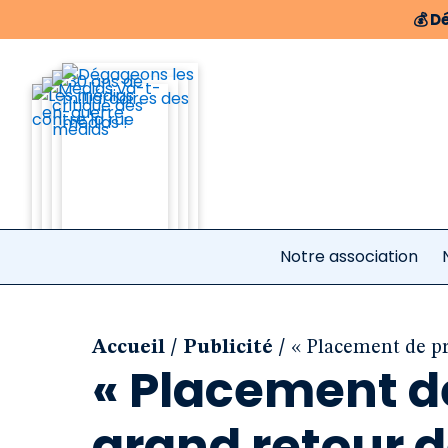
💰
Dé
Notre association
/
/
Accueil
Publicité
« Placement de pro
« Placement de 
grand retour d