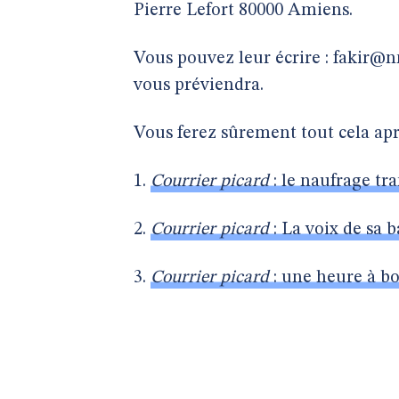
Pierre Lefort 80000 Amiens.
Vous pouvez leur écrire : fakir@nn
vous préviendra.
Vous ferez sûrement tout cela apr
1.
Courrier picard
: le naufrage tra
2.
Courrier picard
: La voix de sa 
3.
Courrier picard
: une heure à bo