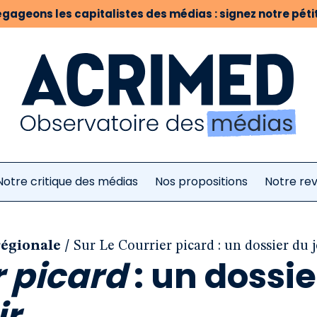
gageons les capitalistes des médias : signez notre pétit
Notre critique des médias
Nos propositions
Notre re
/
régionale
Sur Le Courrier picard : un dossier du 
r picard
: un dossie
ir