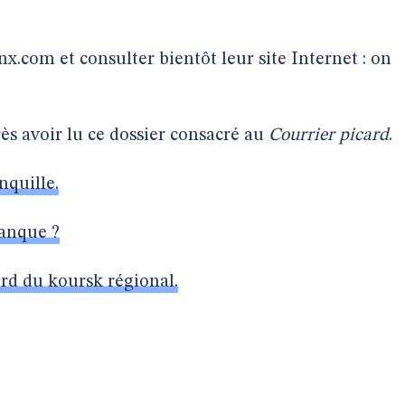
x.com et consulter bientôt leur site Internet : on
ès avoir lu ce dossier consacré au
Courrier picard
.
nquille.
banque ?
rd du koursk régional.