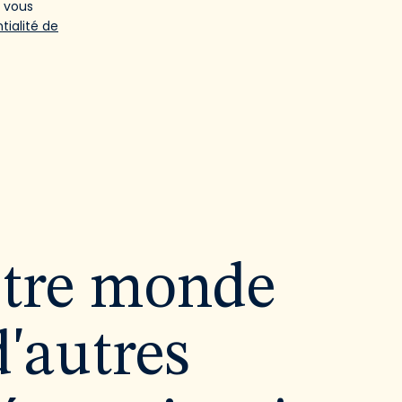
e vous
tialité de
utre monde
d'autres