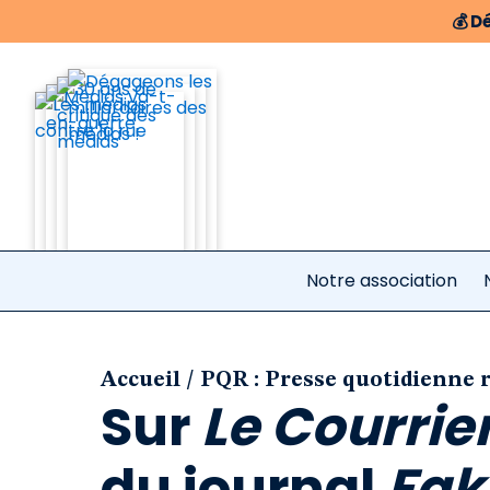
💰
Dé
Notre association
/
Accueil
PQR : Presse quotidienne 
Sur
Le Courrie
du journal
Fak