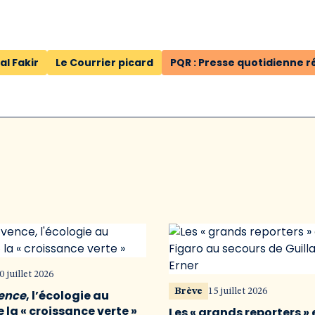
al Fakir
Le Courrier picard
PQR : Presse quotidienne r
0 juillet 2026
Brève
15 juillet 2026
vence
, l’écologie au
 la « croissance verte »
Les « grands reporters » 