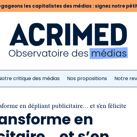
gageons les capitalistes des médias : signez notre pétit
Notre critique des médias
Nos propositions
Notre re
forme en dépliant publicitaire… et s’en félicite
ransforme en
citaire… et s’en