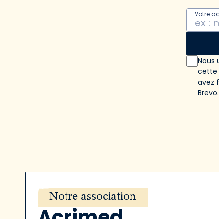
Votre a
Nous u
cette
avez 
Brevo
.
Notre association
Acrimed,