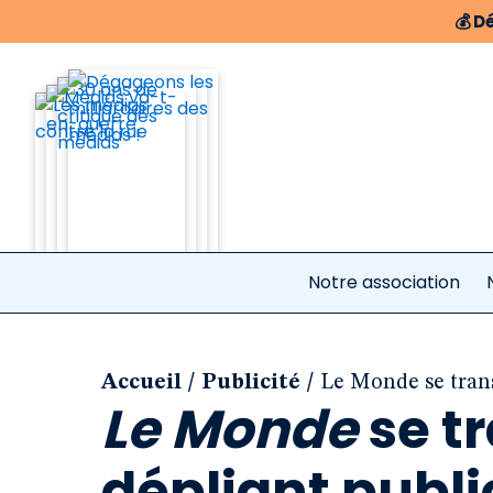
💰
Dé
Notre association
/
/
Accueil
Publicité
Le Monde se trans
Le Monde
se t
dépliant publi