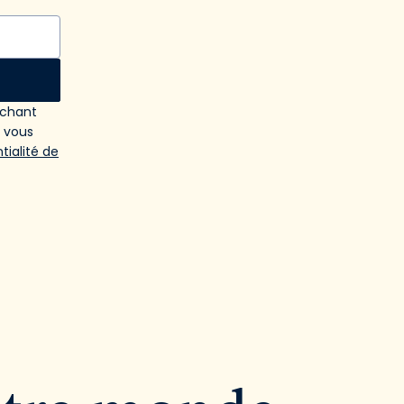
ochant
e vous
tialité de