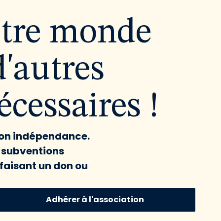
utre monde
d'autres
cessaires !
 son indépendance.
x subventions
faisant un don ou
Adhérer à l'association