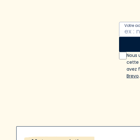
Votre a
Nous u
cette
avez 
Brevo
.