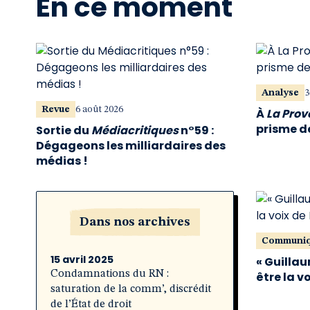
En ce moment
Analyse
3
Revue
6 août 2026
À
La Pro
prisme de
Sortie du
Médiacritiques
n°59 :
Dégageons les milliardaires des
médias !
Dans nos archives
Communi
15 avril 2025
« Guillau
Condamnations du RN :
être la v
saturation de la comm’, discrédit
de l’État de droit