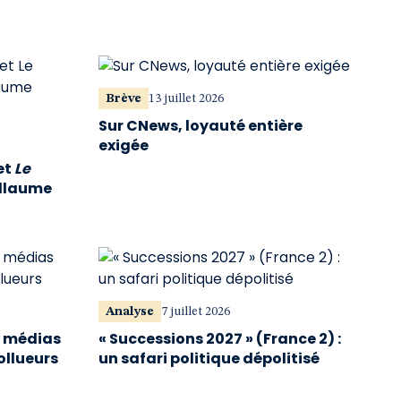
Brève
13 juillet 2026
Sur CNews, loyauté entière
exigée
et
Le
illaume
Analyse
7 juillet 2026
s médias
« Successions 2027 » (France 2) :
ollueurs
un safari politique dépolitisé