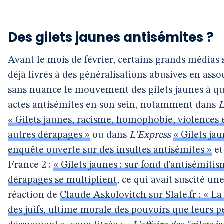
Des gilets jaunes antisémites ?
Avant le mois de février, certains grands médias s
déjà livrés à des généralisations abusives en asso
sans nuance le mouvement des gilets jaunes à q
actes antisémites en son sein, notamment dans
L
« Gilets jaunes, racisme, homophobie, violences 
autres dérapages »
ou dans
L’Express
« Gilets jau
enquête ouverte sur des insultes antisémites »
et
France 2 :
« Gilets jaunes : sur fond d’antisémitis
dérapages se multiplient
, ce qui avait suscité un
réaction de
Claude Askolovitch sur Slate.fr : « La
des juifs, ultime morale des pouvoirs que leurs p