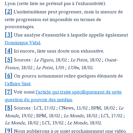
Lyon (cette liste ne prétend pas à l’exhaustivité).
[
2
]
L’antisémitisme peut progresser, mais la mesure de
cette progression est impossible en termes de
pourcentages.
[
3
]
Une analyse d’ensemble à laquelle appelle également
Dominique Vidal
.
[
4
]
Ici encore, liste sans doute non exhaustive.
[
5
]
Sources :
Le Figaro
, 18/02 ;
Le Point
, 18/02 ;
Ouest-
France
, 18/02 ;
Le Point
, 1/03 ;
L’Obs
, 18/02.
[
6
]
On pourra notamment relire quelques éléments de
l’affaire Siné
.
[
7
]
Voir aussi
l’article qui traite spécifiquement de cette
question du pouvoir des médias
.
[
8
]
Sources : LCI, 17/02 ; CNews, 11/02 ; BFM, 18/02 ;
Le
Monde
, 19/02 ; BFM, 18/02 ;
Le Monde
, 18/02 ; LCI, 17/02 ;
Le Monde
, 18/02 ; LCI, 19/02 ;
Le Monde
, 18/02.
[
9
]
Nous publierons à ce sujet prochainement une vidéo.