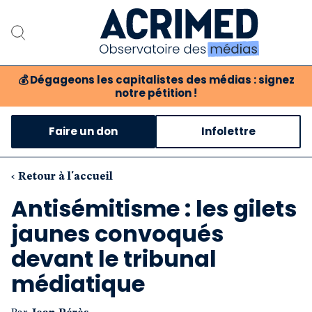
💰
Dégageons les capitalistes des médias : signez
notre pétition !
Notre association
Faire un don
Infolettre
Notre critique des médias
Nos propositions
‹ Retour à l'accueil
Antisémitisme : les gilets
Notre revue
jaunes convoqués
Boutique
devant le tribunal
médiatique