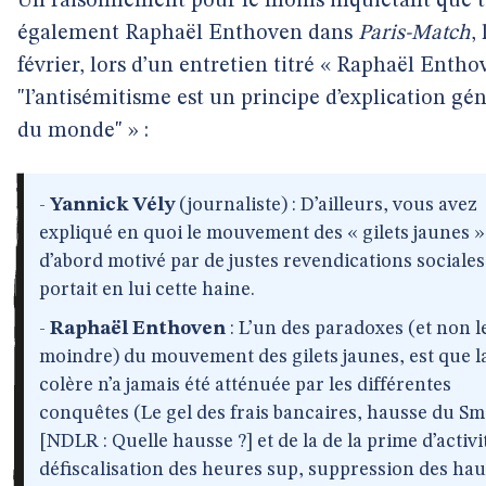
Un raisonnement pour le moins inquiétant que t
également Raphaël Enthoven dans
Paris-Match
,
février, lors d’un entretien titré « Raphaël Entho
"l’antisémitisme est un principe d’explication gé
du monde" » :
-
Yannick Vély
(journaliste) : D’ailleurs, vous avez
expliqué en quoi le mouvement des « gilets jaunes »
d’abord motivé par de justes revendications sociales
portait en lui cette haine.
-
Raphaël Enthoven
: L’un des paradoxes (et non l
moindre) du mouvement des gilets jaunes, est que l
colère n’a jamais été atténuée par les différentes
conquêtes (Le gel des frais bancaires, hausse du Sm
[NDLR : Quelle hausse ?] et de la de la prime d’activi
défiscalisation des heures sup, suppression des ha