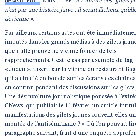
désavouent »
, sous-titrée :
« L’affaire des "gilets j
n’est pas une histoire juive ; il serait fâcheux qu’elle
devienne »
.
Par ailleurs, certains actes ont été immédiateme
imputés dans les grands médias à des gilets jaune
que nulle preuve ne vienne fonder de tels
rapprochements. C’est le cas par exemple du tag
« Juden », inscrit sur la vitrine du restaurant Bag
qui a circulé en boucle sur les écrans des chaînes
en continu pendant des discussions sur les gilets
Une désinvolture journalistique poussée à l’extr
CNews, qui publiait le 11 février un article intitu
manifestations des gilets jaunes couvent-elles u
montée de l’antisémitisme ? » Où l’on pouvait lir
paragraphe suivant, fruit d’une enquête approfon