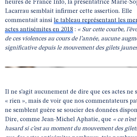
heures de France Info, la présentatrice Marie-So
Lacarrau semblait infirmer cette assertion. Elle
commentait ainsi
le tableau représentant les me
actes antisémites en 2018
:
« Sur cette courbe, l’év
de ces violences au cours de l’année, aucune augm
significative depuis le mouvement des gilets jaune
Il ne s’agit aucunement de dire que ces actes ne 
« rien », mais de voir que nos commentateurs pa
ne semblent guère se soucier des données dispon
Dire, comme Jean-Michel Aphatie, que
« ce n’es
hasard si c’est au moment du mouvement des gilet