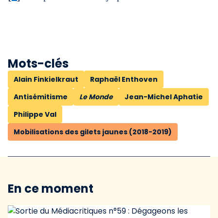
Mots-clés
Alain Finkielkraut
Raphaël Enthoven
Antisémitisme
Le Monde
Jean-Michel Aphatie
Philippe Val
Mobilisations des gilets jaunes (2018-2019)
En ce moment