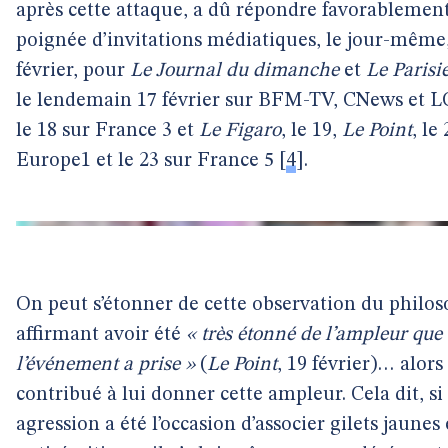
après cette attaque, a dû répondre favorablemen
poignée d’invitations médiatiques, le jour-même,
février, pour
Le Journal du dimanche
et
Le Parisi
le lendemain 17 février sur BFM-TV, CNews et LC
le 18 sur France 3 et
Le Figaro
, le 19,
Le Point
, le
Europe1 et le 23 sur France 5
[
4
]
.
On peut s’étonner de cette observation du philo
affirmant avoir été
« très étonné de l’ampleur que
l’événement a prise »
(
Le Point
, 19 février)… alors 
contribué à lui donner cette ampleur. Cela dit, si
agression a été l’occasion d’associer gilets jaunes 