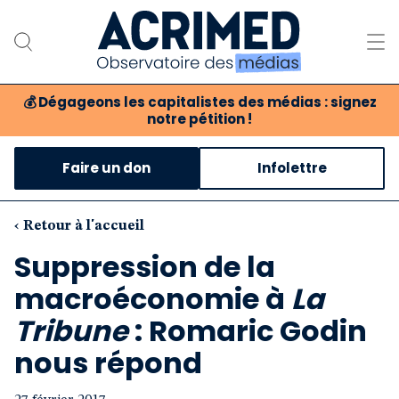
💰
Dégageons les capitalistes des médias : signez
notre pétition !
Notre association
Faire un don
Infolettre
Notre critique des médias
Nos propositions
‹ Retour à l'accueil
Suppression de la
Notre revue
macroéconomie à
La
Boutique
Tribune
: Romaric Godin
nous répond