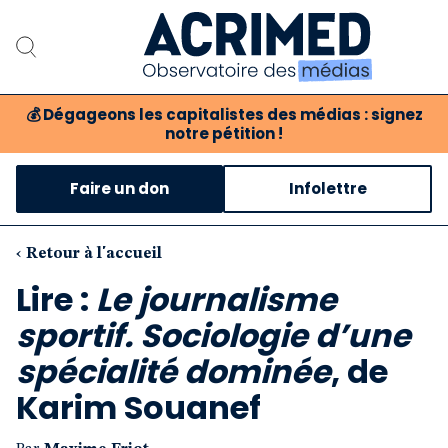
💰
Dégageons les capitalistes des médias : signez
notre pétition !
Notre association
Faire un don
Infolettre
Notre critique des médias
Nos propositions
‹ Retour à l'accueil
Lire :
Le journalisme
Notre revue
sportif. Sociologie d’une
Boutique
spécialité dominée
, de
Karim Souanef