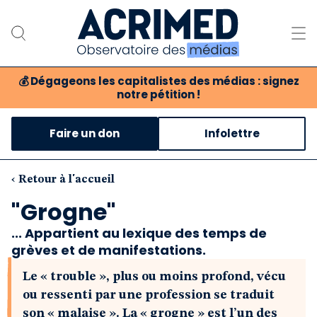
💰
Dégageons les capitalistes des médias : signez
notre pétition !
Notre association
Faire un don
Infolettre
Notre critique des médias
Nos propositions
‹ Retour à l'accueil
"Grogne"
Notre revue
... Appartient au lexique des temps de
grèves et de manifestations.
Boutique
Le « trouble », plus ou moins profond, vécu
ou ressenti par une profession se traduit
son « malaise ». La « grogne » est l’un des