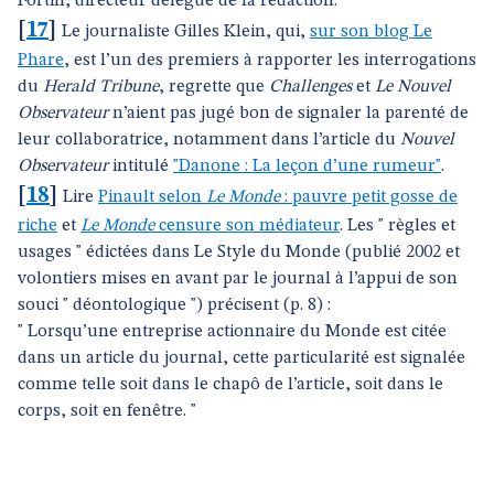
Fortin, directeur délégué de la rédaction.
[
17
]
Le journaliste Gilles Klein, qui,
sur son blog Le
Phare
, est l’un des premiers à rapporter les interrogations
du
Herald Tribune
, regrette que
Challenges
et
Le Nouvel
Observateur
n’aient pas jugé bon de signaler la parenté de
leur collaboratrice, notamment dans l’article du
Nouvel
Observateur
intitulé
"Danone : La leçon d’une rumeur"
.
[
18
]
Lire
Pinault selon
Le Monde
: pauvre petit gosse de
riche
et
Le Monde
censure son médiateur
. Les " règles et
usages " édictées dans Le Style du Monde (publié 2002 et
volontiers mises en avant par le journal à l’appui de son
souci " déontologique ") précisent (p. 8) :
" Lorsqu’une entreprise actionnaire du Monde est citée
dans un article du journal, cette particularité est signalée
comme telle soit dans le chapô de l’article, soit dans le
corps, soit en fenêtre. "