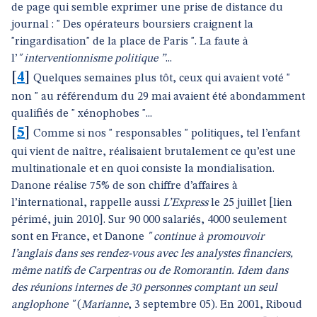
de page qui semble exprimer une prise de distance du
journal : " Des opérateurs boursiers craignent la
"ringardisation" de la place de Paris ". La faute à
l’
" interventionnisme politique ”
...
[
4
]
Quelques semaines plus tôt, ceux qui avaient voté "
non " au référendum du 29 mai avaient été abondamment
qualifiés de " xénophobes "...
[
5
]
Comme si nos " responsables " politiques, tel l’enfant
qui vient de naître, réalisaient brutalement ce qu’est une
multinationale et en quoi consiste la mondialisation.
Danone réalise 75% de son chiffre d’affaires à
l’international, rappelle aussi
L’Express
le 25 juillet [lien
périmé, juin 2010]. Sur 90 000 salariés, 4000 seulement
sont en France, et Danone
" continue à promouvoir
l’anglais dans ses rendez-vous avec les analystes financiers,
même natifs de Carpentras ou de Romorantin. Idem dans
des réunions internes de 30 personnes comptant un seul
anglophone "
(
Marianne
, 3 septembre 05). En 2001, Riboud