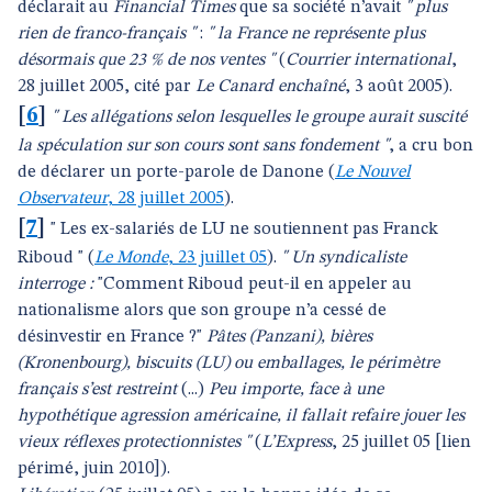
déclarait au
Financial Times
que sa société n’avait
" plus
rien de franco-français "
:
" la France ne représente plus
désormais que 23 % de nos ventes "
(
Courrier international
,
28 juillet 2005, cité par
Le Canard enchaîné
, 3 août 2005).
[
6
]
" Les allégations selon lesquelles le groupe aurait suscité
la spéculation sur son cours sont sans fondement "
, a cru bon
de déclarer un porte-parole de Danone (
Le Nouvel
Observateur
, 28 juillet 2005
).
[
7
]
" Les ex-salariés de LU ne soutiennent pas Franck
Riboud " (
Le Monde
, 23 juillet 05
).
" Un syndicaliste
interroge :
"Comment Riboud peut-il en appeler au
nationalisme alors que son groupe n’a cessé de
désinvestir en France ?"
Pâtes (Panzani), bières
(Kronenbourg), biscuits (LU) ou emballages, le périmètre
français s’est restreint
(...)
Peu importe, face à une
hypothétique agression américaine, il fallait refaire jouer les
vieux réflexes protectionnistes "
(
L’Express
, 25 juillet 05 [lien
périmé, juin 2010]).