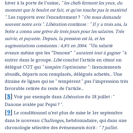
hiver à la porte de l’usine,
" les chefs ferment les yeux, du
moment que le boulot est fait, et qu’on touche pas le matériel
"
. Les rapports avec l’encadrement ?
" On nous demande
souvent notre avis "
.
Libération
continue :
" Il y a trois ans, la
boîte a connu une grève de trois jours pour les salaires. Très
suivie, et payante. Depuis, la pression est là, et les
augmentations constantes : 4,8% en 2004. "
Un salarié
avance même que les “Danone”
" auraient tout à gagner "
à
entrer dans le groupe.
Libé
conclut l’article en citant un
délégué CGT qui
" tempère l’optimisme "
: licenciements
abusifs, départs non remplacés, délégués achetés... Une
dizaine de lignes qui ne " tempèrent " pas l’impression très
favorable retirée du reste de l’article...
[
8
]
Voir par exemple dans
Libération
du 18 juillet : "
Danone avalée par Pepsi ? ".
[
9
]
Le conditionnel n’est plus de mise le 1er septembre
dans le nouveau
Challenges
, hebdomadaire, qui dans une
chronologie sélective des événements écrit :
" 7 juillet.