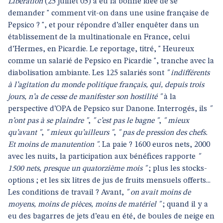
Libération
(25 juillet 05) a eu la bonne idée de se
demander " comment vit-on dans une usine française de
Pepsico ? ", et pour répondre d’aller enquêter dans un
établissement de la multinationale en France, celui
d’Hermes, en Picardie. Le reportage, titré, " Heureux
comme un salarié de Pepsico en Picardie ", tranche avec la
diabolisation ambiante. Les 125 salariés sont
" indifférents
à l’agitation du monde politique français, qui, depuis trois
jours, n’a de cesse de manifester son hostilité "
à la
perspective d’OPA de Pepsico sur Danone. Interrogés, ils
"
n’ont pas à se plaindre "
,
" c’est pas le bagne "
,
" mieux
qu’avant "
,
" mieux qu’ailleurs "
,
" pas de pression des chefs.
Et moins de manutention "
. La paie ? 1600 euros nets, 2000
avec les nuits, la participation aux bénéfices rapporte
"
1500 nets, presque un quatorzième mois "
; plus les stocks-
options ; et les six litres de jus de fruits mensuels offerts...
Les conditions de travail ? Avant,
" on avait moins de
moyens, moins de pièces, moins de matériel "
; quand il y a
eu des bagarres de jets d’eau en été, de boules de neige en