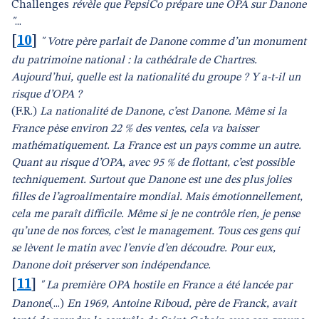
Challenges
révèle que PepsiCo prépare une OPA sur Danone
"
...
[
10
]
" Votre père parlait de Danone comme d’un monument
du patrimoine national : la cathédrale de Chartres.
Aujourd’hui, quelle est la nationalité du groupe ? Y a-t-il un
risque d’OPA ?
(F.R.)
La nationalité de Danone, c’est Danone. Même si la
France pèse environ 22 % des ventes, cela va baisser
mathématiquement. La France est un pays comme un autre.
Quant au risque d’OPA, avec 95 % de flottant, c’est possible
techniquement. Surtout que Danone est une des plus jolies
filles de l’agroalimentaire mondial. Mais émotionnellement,
cela me paraît difficile. Même si je ne contrôle rien, je pense
qu’une de nos forces, c’est le management. Tous ces gens qui
se lèvent le matin avec l’envie d’en découdre. Pour eux,
Danone doit préserver son indépendance.
[
11
]
" La première OPA hostile en France a été lancée par
Danone
(...)
En 1969, Antoine Riboud, père de Franck, avait