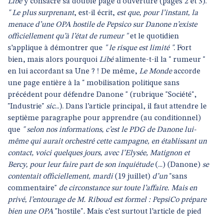
Libé
y consacre sa double page d’ouverture (pages 2 et 3).
" Le plus surprenant
, est-il écrit,
est que, pour l’instant, la
menace d’une OPA hostile de Pepsico sur Danone n’existe
officiellement qu’à l’état de rumeur "
et le quotidien
s’applique à démontrer que
" le risque est limité "
. Fort
bien, mais alors pourquoi
Libé
alimente-t-il la " rumeur "
en lui accordant sa Une ? ! De même,
Le Monde
accorde
une page entière à la " mobilisation politique sans
précédent pour défendre Danone " (rubrique "Société",
"Industrie"
sic
...). Dans l’article principal, il faut attendre le
septième paragraphe pour apprendre (au conditionnel)
que
" selon nos informations, c’est le PDG de Danone lui-
même qui aurait orchestré cette campagne, en établissant un
contact, voici quelques jours, avec l’Elysée, Matignon et
Bercy, pour leur faire part de son inquiétude
(...) (Danone)
se
contentait officiellement, mardi
(19 juillet)
d’un
"sans
commentaire"
de circonstance sur toute l’affaire. Mais en
privé, l’entourage de M. Riboud est formel : PepsiCo prépare
bien une OPA
"hostile"
.
Mais c’est surtout l’article de pied