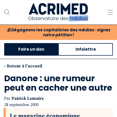
💰
Dégageons les capitalistes des médias : signez
notre pétition !
Notre association
Faire un don
Infolettre
Notre critique des médias
Nos propositions
‹ Retour à l'accueil
Danone : une rumeur
Notre revue
peut en cacher une autre
Boutique
Par
Patrick Lemaire
28 septembre 2005
Le magazine économique