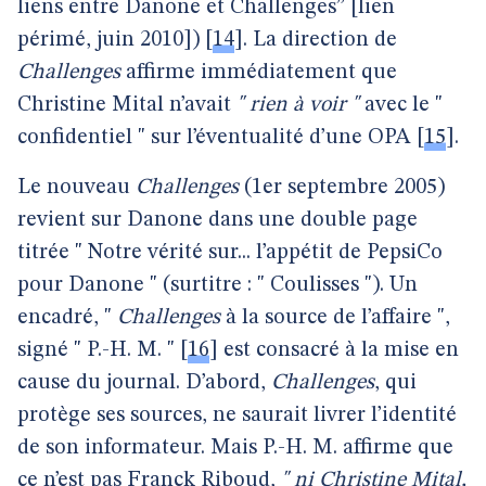
liens entre Danone et Challenges” [lien
périmé, juin 2010])
[
14
]
. La direction de
Challenges
affirme immédiatement que
Christine Mital n’avait
" rien à voir "
avec le "
confidentiel " sur l’éventualité d’une OPA
[
15
]
.
Le nouveau
Challenges
(1er septembre 2005)
revient sur Danone dans une double page
titrée " Notre vérité sur... l’appétit de PepsiCo
pour Danone " (surtitre : " Coulisses "). Un
encadré, "
Challenges
à la source de l’affaire ",
signé " P.-H. M. "
[
16
]
est consacré à la mise en
cause du journal. D’abord,
Challenges
, qui
protège ses sources, ne saurait livrer l’identité
de son informateur. Mais P.-H. M. affirme que
ce n’est pas Franck Riboud,
" ni Christine Mital,