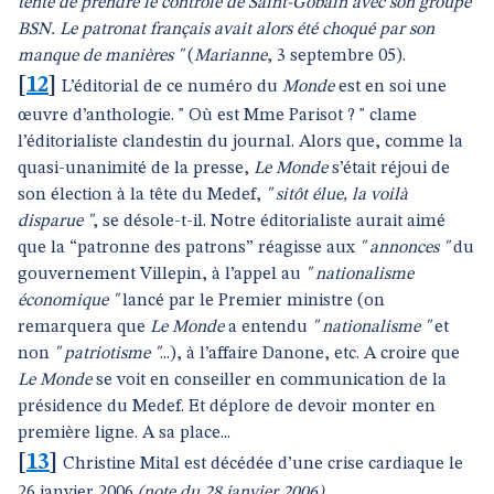
tenté de prendre le contrôle de Saint-Gobain avec son groupe
BSN. Le patronat français avait alors été choqué par son
manque de manières "
(
Marianne
, 3 septembre 05).
[
12
]
L’éditorial de ce numéro du
Monde
est en soi une
œuvre d’anthologie. " Où est Mme Parisot ? " clame
l’éditorialiste clandestin du journal. Alors que, comme la
quasi-unanimité de la presse,
Le Monde
s’était réjoui de
son élection à la tête du Medef,
" sitôt élue, la voilà
disparue "
, se désole-t-il. Notre éditorialiste aurait aimé
que la “patronne des patrons” réagisse aux
" annonces "
du
gouvernement Villepin, à l’appel au
" nationalisme
économique "
lancé par le Premier ministre (on
remarquera que
Le Monde
a entendu
" nationalisme "
et
non
" patriotisme "
...), à l’affaire Danone, etc. A croire que
Le Monde
se voit en conseiller en communication de la
présidence du Medef. Et déplore de devoir monter en
première ligne. A sa place...
[
13
]
Christine Mital est décédée d’une crise cardiaque le
26 janvier 2006
(note du 28 janvier 2006)
.