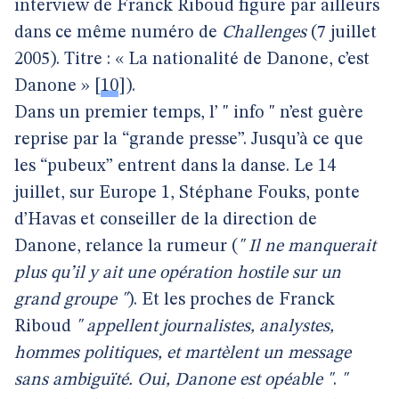
interview de Franck Riboud figure par ailleurs
dans ce même numéro de
Challenges
(7 juillet
2005). Titre : « La nationalité de Danone, c’est
Danone »
[
10
]
).
Dans un premier temps, l’ " info " n’est guère
reprise par la “grande presse”. Jusqu’à ce que
les “pubeux” entrent dans la danse. Le 14
juillet, sur Europe 1, Stéphane Fouks, ponte
d’Havas et conseiller de la direction de
Danone, relance la rumeur (
" Il ne manquerait
plus qu’il y ait une opération hostile sur un
grand groupe "
). Et les proches de Franck
Riboud
" appellent journalistes, analystes,
hommes politiques, et martèlent un message
sans ambiguïté. Oui, Danone est opéable "
.
"