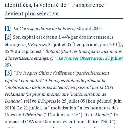
identifiées, la volonté de " transparence "
devient plus sélective.
[
1
]
La Correspondance de la Presse
, 30 août 2005.
[
2
]
Son capital est détenu à 44% par des investisseurs
étrangers (
L’Express
, 25 juillet 05 [lien périmé, juin 2010]),
85 % du capital est
" flottant (dont les trois quarts aux mains
d’investisseurs étrangers) "
(
Le Nouvel Observateur
, 28 juillet
05
)...
[
3
]
" De Jacques Chirac s’affirmant "particulièrement
vigilant et mobilisé" à François Hollande prônant la
"mobilisation de tous les acteurs", en passant par la CGT
réclamant (ni plus ni moins) une "nationalisation de
Danone"
, relève
L’Express
le 25 juillet 05 [lien périmé, juin
2010]. Le 21 juillet, la " mobilisation " a les honneurs des
Unes de
Libération
(" L’union sucrée ") et du
Monde
(" La
menace d’OPA sur Danone devient une affaire d’Etat ").