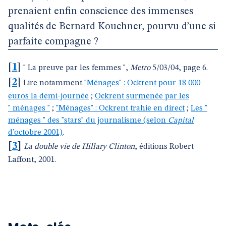
prenaient enfin conscience des immenses
qualités de Bernard Kouchner, pourvu d’une si
parfaite compagne ?
[
1
]
" La preuve par les femmes ",
Metro
5/03/04, page 6.
[
2
]
Lire notamment
"Ménages" : Ockrent pour 18 000
euros la demi-journée
;
Ockrent surmenée par les
" ménages "
;
"Ménages" : Ockrent trahie en direct
;
Les "
ménages " des "stars" du journalisme (selon
Capital
d’octobre 2001)
.
[
3
]
La double vie de Hillary Clinton
, éditions Robert
Laffont, 2001.