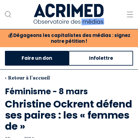
💰
Dégageons les capitalistes des médias : signez
notre pétition !
Notre association
Faire un don
Infolettre
Notre critique des médias
Nos propositions
‹ Retour à l'accueil
Féminisme - 8 mars
Notre revue
Christine Ockrent défend
Boutique
ses paires : les « femmes
de »