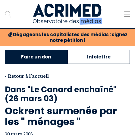
💰
Dégageons les capitalistes des médias : signez
notre pétition !
Notre association
Faire un don
Infolettre
Notre critique des médias
Nos propositions
‹ Retour à l'accueil
Dans "Le Canard enchaîné"
Notre revue
(26 mars 03)
Boutique
Ockrent surmenée par
les " ménages "
30 mars 2003