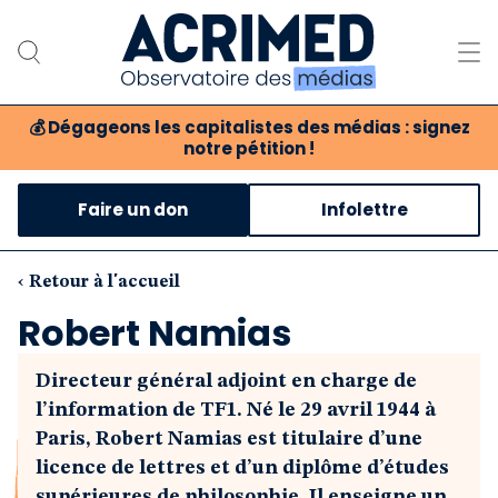
💰
Dégageons les capitalistes des médias : signez
notre pétition !
Notre association
Faire un don
Infolettre
Notre critique des médias
Nos propositions
‹ Retour à l'accueil
Robert Namias
Notre revue
Directeur général adjoint en charge de
Boutique
l’information de TF1. Né le 29 avril 1944 à
Paris, Robert Namias est titulaire d’une
licence de lettres et d’un diplôme d’études
supérieures de philosophie. Il enseigne un