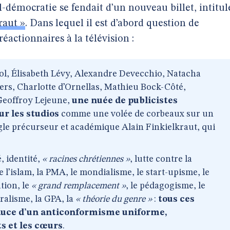
l-démocratie se fendait d’un nouveau billet, intitul
raut »
. Dans lequel il est d’abord question de
actionnaires à la télévision :
l, Élisabeth Lévy, Alexandre Devecchio, Natacha
ers, Charlotte d’Ornellas, Mathieu Bock-Côté,
Geoffroy Lejeune,
une nuée de publicistes
ur les studios
comme une volée de corbeaux sur un
gle précurseur et académique Alain Finkielkraut, qui
, identité,
« racines chrétiennes »
, lutte contre la
 l’islam, la PMA, le mondialisme, le start-upisme, le
tion, le
« grand remplacement »
, le pédagogisme, le
ralisme, la GPA, la
« théorie du genre »
:
tous ces
sauce d’un anticonformisme uniforme,
s et les cœurs
.