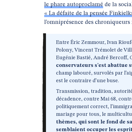
le phare autoproclamé
de la socia
« La défaite de la pensée Finkielk
l’omniprésence des chroniqueurs ré
Entre Éric Zemmour, Ivan Rioufo
Polony, Vincent Trémolet de Vill
Eugénie Bastié, André Bercoff, 
conservateurs s’est abattue s
champ labouré, survolés par l’ai
est le contraire d’une buse.
Transmission, tradition, autorité
décadence, contre Mai 68, contre
politiquement correct, l’immigra
mariage pour tous, le multicultu
thèmes, qui sont le fond de 
semblaient occuper les esprit