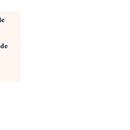
le
 de