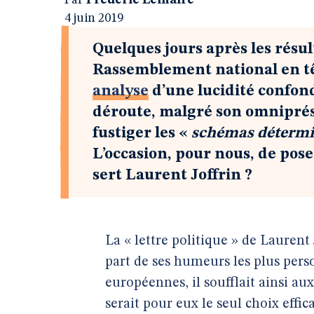
Par
Frédéric Lemaire
4 juin 2019
Quelques jours après les résul
Rassemblement national en têt
analyse
d’une lucidité confond
déroute, malgré son omniprése
fustiger les «
schémas détermi
L’occasion, pour nous, de pose
sert Laurent Joffrin ?
La « lettre politique » de Laurent
part de ses humeurs les plus per
européennes, il soufflait ainsi au
serait pour eux le seul choix effic