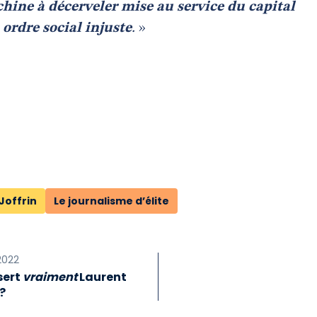
hine à décerveler mise au service du capital
ordre social injuste
.
»
Joffrin
Le journalisme d’élite
2022
sert
vraiment
Laurent
 ?