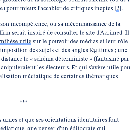
e grossière de la sociologie bourdieusienne (ou de l
re) pour mieux l’accabler de critiques ineptes
[
2
]
.
 son incompétence, ou sa méconnaissance de la
rin serait inspiré de consulter le site d’Acrimed. Il
ynthèse utile
sur le pouvoir des médias et leur rôle
’imposition des sujets et des angles légitimes ; une
istance le « schéma déterministe » (fantasmé par
anipuleraient les électeurs. Et qui s’avère utile po
alisation médiatique de certaines thématiques
***
urnes et que ses orientations identitaires font
édiatique, que penser d’un éditocrate qui