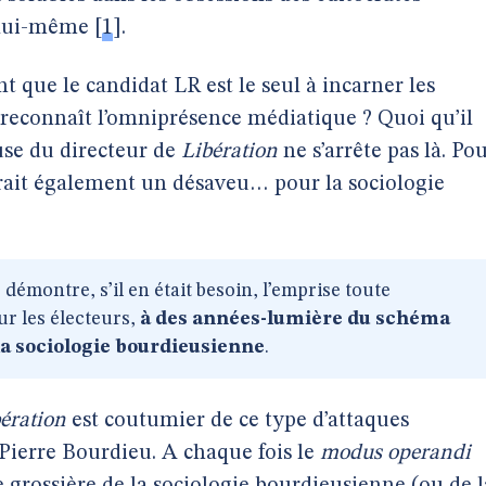
n lui-même
[
1
]
.
nt que le candidat LR est le seul à incarner les
l reconnaît l’omniprésence médiatique ? Quoi qu’il
use du directeur de
Libération
ne s’arrête pas là. Po
serait également un désaveu… pour la sociologie
démontre, s’il en était besoin, l’emprise toute
ur les électeurs,
à des années-lumière du schéma
la sociologie bourdieusienne
.
ération
est coutumier de ce type d’attaques
Pierre Bourdieu. A chaque fois le
modus operandi