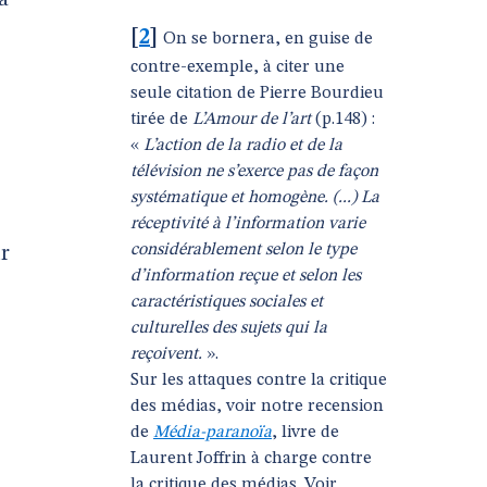
a
[
2
]
On se bornera, en guise de
contre-exemple, à citer une
seule citation de Pierre Bourdieu
tirée de
L’Amour de l’art
(p.148) :
«
L’action de la radio et de la
télévision ne s’exerce pas de façon
systématique et homogène. (...) La
réceptivité à l’information varie
considérablement selon le type
ur
d’information reçue et selon les
caractéristiques sociales et
culturelles des sujets qui la
reçoivent.
».
Sur les attaques contre la critique
des médias, voir notre recension
de
Média-paranoïa
, livre de
Laurent Joffrin à charge contre
la critique des médias. Voir