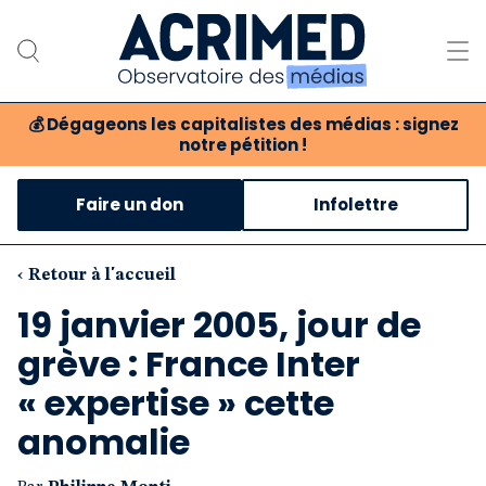
💰
Dégageons les capitalistes des médias : signez
notre pétition !
Notre association
Faire un don
Infolettre
Notre critique des médias
Nos propositions
‹ Retour à l'accueil
19 janvier 2005, jour de
Notre revue
grève : France Inter
Boutique
« expertise » cette
anomalie