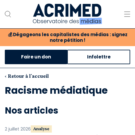
💰
Dégageons les capitalistes des médias : signez
notre pétition !
Notre association
Faire un don
Infolettre
Notre critique des médias
Nos propositions
‹ Retour à l'accueil
Racisme médiatique
Notre revue
Boutique
Nos articles
2 juillet 2026
Analyse