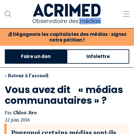
💰
Dégageons les capitalistes des médias : signez
notre pétition !
Notre association
Faire un don
Infolettre
Notre critique des médias
Nos propositions
‹ Retour à l'accueil
Vous avez dit « médias
Notre revue
communautaires » ?
Boutique
Par
Chloé Jiro
22 juin 2016
Pourquoi certains médias sont-ils