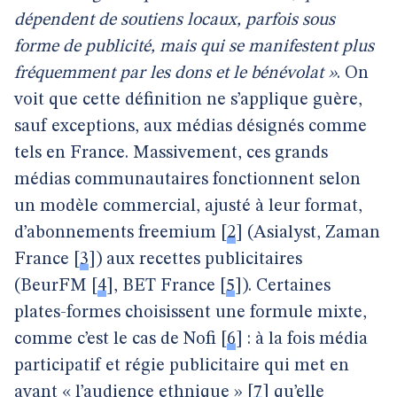
dépendent de soutiens locaux, parfois sous
forme de publicité, mais qui se manifestent plus
fréquemment par les dons et le bénévolat »
. On
voit que cette définition ne s’applique guère,
sauf exceptions, aux médias désignés comme
tels en France. Massivement, ces grands
médias communautaires fonctionnent selon
un modèle commercial, ajusté à leur format,
d’abonnements freemium
[
2
]
(Asialyst, Zaman
France
[
3
]
) aux recettes publicitaires
(BeurFM
[
4
]
, BET France
[
5
]
). Certaines
plates-formes choisissent une formule mixte,
comme c’est le cas de Nofi
[
6
]
: à la fois média
participatif et régie publicitaire qui met en
avant « l’audience ethnique »
[
7
]
qu’elle