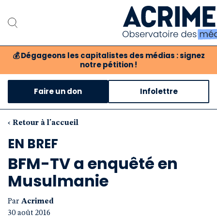
💰
Dégageons les capitalistes des médias : signez
notre pétition !
Notre association
Faire un don
Infolettre
Notre critique des mé
Nos propositions
‹ Retour à l'accueil
EN BREF
Notre revue
BFM-TV a enquêté en
Boutique
Musulmanie
Par
Acrimed
30 août 2016