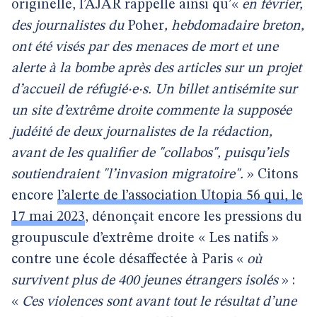
originelle, l’AJAR rappelle ainsi qu’«
en février,
des journalistes du
Poher
, hebdomadaire breton,
ont été visés par des menaces de mort et une
alerte à la bombe après des articles sur un projet
d’accueil de réfugié·e·s. Un billet antisémite sur
un site d’extrême droite commente la supposée
judéité de deux journalistes de la rédaction,
avant de les qualifier de "collabos", puisqu’iels
soutiendraient "l’invasion migratoire".
» Citons
encore
l’alerte de l’association Utopia 56 qui, le
17 mai 2023
, dénonçait encore les pressions du
groupuscule d’extrême droite « Les natifs »
contre une école désaffectée à Paris «
où
survivent plus de 400 jeunes étrangers isolés
» :
«
Ces violences sont avant tout le résultat d’une