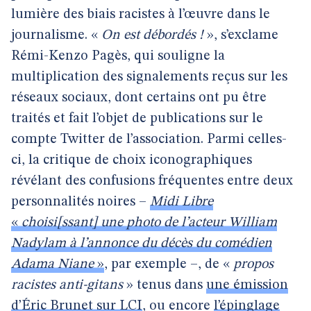
lumière des biais racistes à l’œuvre dans le
journalisme. «
On est débordés !
», s’exclame
Rémi-Kenzo Pagès, qui souligne la
multiplication des signalements reçus sur les
réseaux sociaux, dont certains ont pu être
traités et fait l’objet de publications sur le
compte Twitter de l’association. Parmi celles-
ci, la critique de choix iconographiques
révélant des confusions fréquentes entre deux
personnalités noires –
Midi Libre
«
choisi[ssant] une photo de l’acteur William
Nadylam à l’annonce du décès du comédien
Adama Niane
»
, par exemple –, de «
propos
racistes anti-gitans
» tenus dans
une émission
d’Éric Brunet sur LCI
, ou encore
l’épinglage