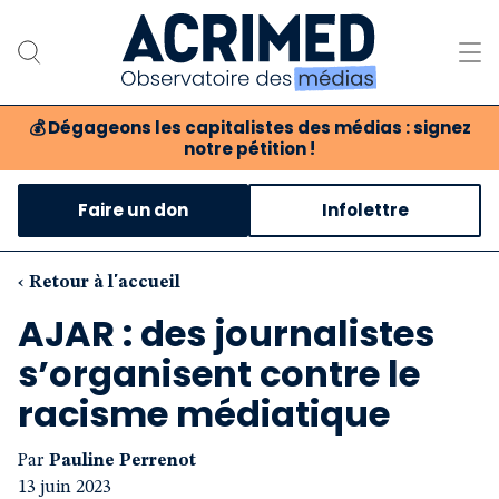
💰
Dégageons les capitalistes des médias : signez
notre pétition !
Notre association
Faire un don
Infolettre
Notre critique des médias
Nos propositions
‹ Retour à l'accueil
AJAR : des journalistes
Notre revue
s’organisent contre le
Boutique
racisme médiatique
Par
Pauline Perrenot
13 juin 2023