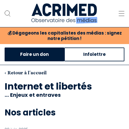
💰
Dégageons les capitalistes des médias : signez
notre pétition !
Notre association
Faire un don
Infolettre
Notre critique des médias
Nos propositions
‹ Retour à l'accueil
Internet et libertés
Notre revue
... Enjeux et entraves
Boutique
Nos articles