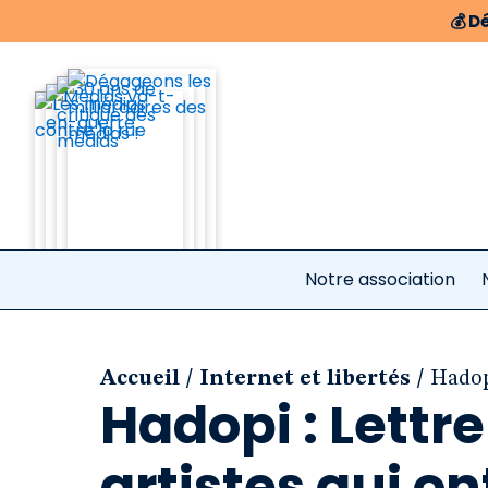
💰
Dé
Notre association
/
/
Accueil
Internet et libertés
Hadopi
Hadopi : Lettr
artistes qui on