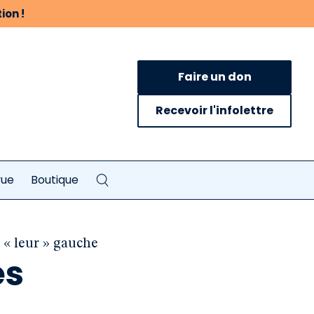
ion !
Faire un don
Recevoir l'infolettre
vue
Boutique
 « leur » gauche
es