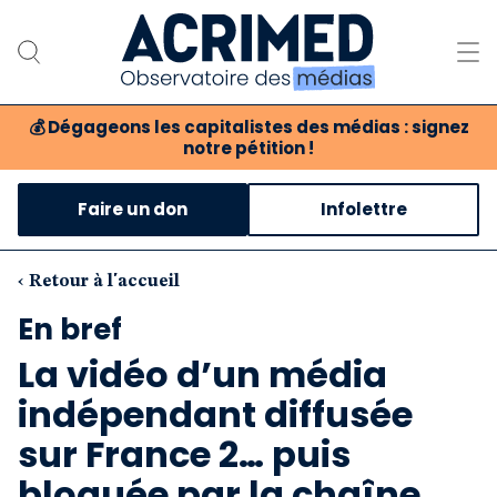
💰
Dégageons les capitalistes des médias : signez
notre pétition !
Notre association
Faire un don
Infolettre
Notre critique des médias
Nos propositions
‹ Retour à l'accueil
En bref
Notre revue
La vidéo d’un média
Boutique
indépendant diffusée
sur France 2… puis
bloquée par la chaîne