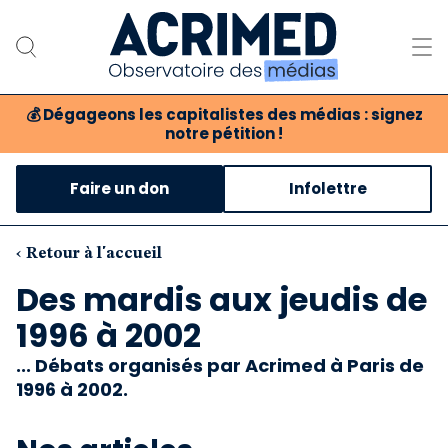
💰
Dégageons les capitalistes des médias : signez
notre pétition !
Notre association
Faire un don
Infolettre
Notre critique des médias
Nos propositions
‹ Retour à l'accueil
Des mardis aux jeudis de
Notre revue
1996 à 2002
Boutique
... Débats organisés par Acrimed à Paris de
1996 à 2002.