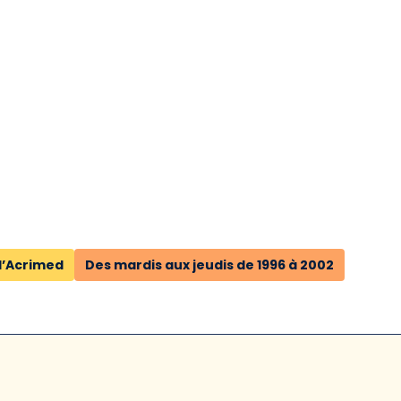
d’Acrimed
Des mardis aux jeudis de 1996 à 2002