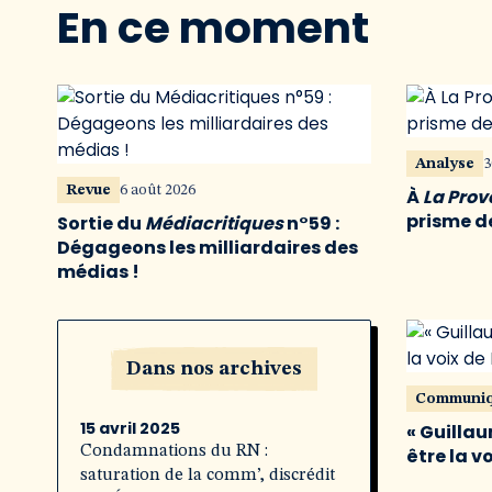
En ce moment
Analyse
3
Revue
6 août 2026
À
La Pro
prisme de
Sortie du
Médiacritiques
n°59 :
Dégageons les milliardaires des
médias !
Dans nos archives
Communi
15 avril 2025
« Guillau
Condamnations du RN :
être la v
saturation de la comm’, discrédit