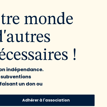
utre monde
d'autres
cessaires !
 son indépendance.
x subventions
faisant un don ou
Adhérer à l'association