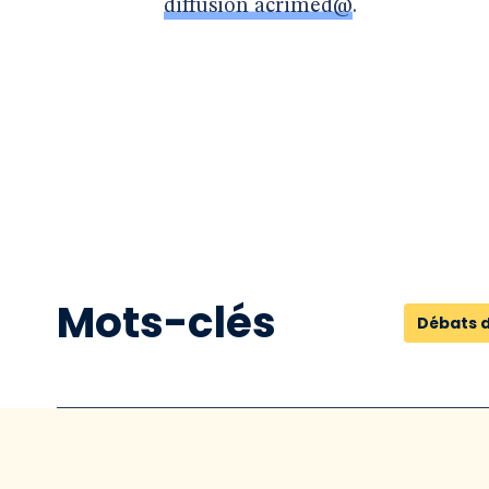
diffusion acrimed@
.
Mots-clés
Débats 