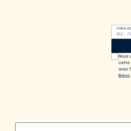
Votre a
Nous u
cette
avez 
Brevo
.