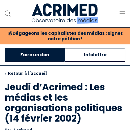
💰
Dégageons les capitalistes des médias : signez
notre pétition !
Notre association
Faire un don
Infolettre
Notre critique des médias
Nos propositions
‹ Retour à l'accueil
Jeudi d’Acrimed : Les
Notre revue
médias et les
Boutique
organisations politiques
(14 février 2002)