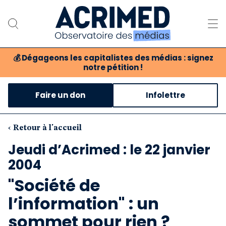
💰
Dégageons les capitalistes des médias : signez
notre pétition !
Notre association
Faire un don
Infolettre
Notre critique des médias
Nos propositions
‹ Retour à l'accueil
Jeudi d’Acrimed : le 22 janvier
Notre revue
2004
Boutique
"Société de
l’information" : un
sommet pour rien ?