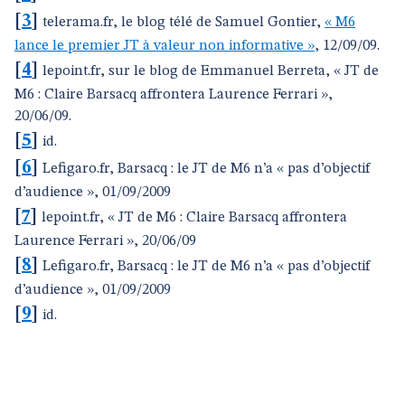
[
3
]
telerama.fr, le blog télé de Samuel Gontier,
« M6
lance le premier JT à valeur non informative »
, 12/09/09.
[
4
]
lepoint.fr, sur le blog de Emmanuel Berreta, « JT de
M6 : Claire Barsacq affrontera Laurence Ferrari »,
20/06/09.
[
5
]
id.
[
6
]
Lefigaro.fr, Barsacq : le JT de M6 n’a « pas d’objectif
d’audience », 01/09/2009
[
7
]
lepoint.fr, « JT de M6 : Claire Barsacq affrontera
Laurence Ferrari », 20/06/09
[
8
]
Lefigaro.fr, Barsacq : le JT de M6 n’a « pas d’objectif
d’audience », 01/09/2009
[
9
]
id.