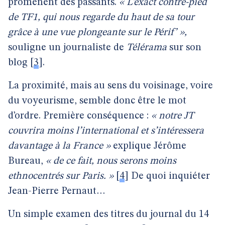
promènent des passants.
« L’exact contre-pied
de TF1, qui nous regarde du haut de sa tour
grâce à une vue plongeante sur le Périf’ »,
souligne un journaliste de
Télérama
sur son
blog
[
3
]
.
La proximité, mais au sens du voisinage, voire
du voyeurisme, semble donc être le mot
d’ordre. Première conséquence :
« notre JT
couvrira moins l’international et s’intéressera
davantage à la France »
explique Jérôme
Bureau,
« de ce fait, nous serons moins
ethnocentrés sur Paris. »
[
4
]
De quoi inquiéter
Jean-Pierre Pernaut…
Un simple examen des titres du journal du 14