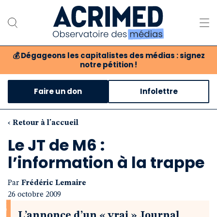
💰
Dégageons les capitalistes des médias : signez
notre pétition !
Notre association
Faire un don
Infolettre
Notre critique des médias
Nos propositions
‹ Retour à l'accueil
Le JT de M6 :
Notre revue
l’information à la trappe
Boutique
Par
Frédéric Lemaire
26 octobre 2009
L’annonce d’un « vrai » Journal