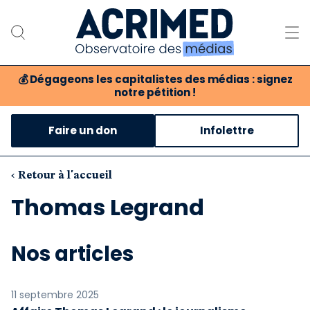
💰
Dégageons les capitalistes des médias : signez
notre pétition !
Notre association
Faire un don
Infolettre
Notre critique des médias
Nos propositions
‹ Retour à l'accueil
Thomas Legrand
Notre revue
Boutique
Nos articles
11 septembre 2025