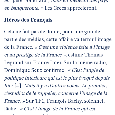
en
"père Fouettard"
, mais en médecin des pays
en banqueroute. »
Les Grecs apprécieront.
Héros des Français
Cela ne fait pas de doute, pour une grande
partie des médias, cette affaire va ternir l’image
de la France.
« C’est une violence faite à l’image
et au prestige de la France »,
estime Thomas
Legrand sur France Inter. Sur la même radio,
Dominique Seux confirme :
« C’est l’angle de
politique intérieure qui est le plus évoqué depuis
hier
[...]
. Mais il y a d’autres volets. Le premier,
c’est idiot de le rappeler, concerne l’image de la
France. »
Sur TF1, François Bachy, solennel,
lâche :
« C’est l’image de la France qui est