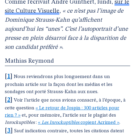
Comme l’écrivait André Gunthert, lundi,
sur le
site Culture Visuelle
,
« ce n’est pas l’image de
Dominique Strauss-Kahn qu’affichent
aujourd’hui les “unes”. C’est l’autoportrait d’une
presse en plein désarroi face à la disparition de
son candidat préféré »
.
Mathias Reymond
[
1
]
Nous reviendrons plus longuement dans un
prochain article sur la façon dont les médias et les
sondages ont porté Strauss-Kahn aux nues.
[
2
]
Voir l’article que nous avions consacré, à l’époque, à
cette question
« Le retour de Jospin : 300 articles pour
rien ? »
et, pour mémoire, l’article sur le plagiat des
Inrockuptibles
:
«
Les Inrockuptibles
copient Acrimed »
.
[
3
]
Sauf indication contraire, toutes les citations datent