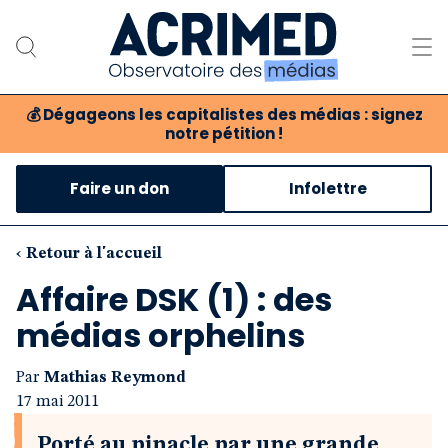
💰
Dégageons les capitalistes des médias : signez
notre pétition !
Notre association
Faire un don
Infolettre
Notre critique des médias
Nos propositions
‹ Retour à l'accueil
Affaire DSK (1) : des
Notre revue
médias orphelins
Boutique
Par
Mathias Reymond
17 mai 2011
Porté au pinacle par une grande