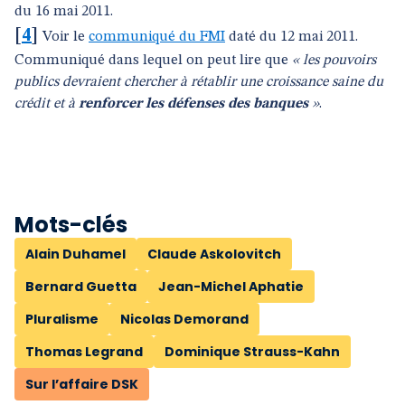
du 16 mai 2011.
[
4
]
Voir le
communiqué du FMI
daté du 12 mai 2011.
Communiqué dans lequel on peut lire que
« les pouvoirs
publics devraient chercher à rétablir une croissance saine du
crédit et à
renforcer les défenses des banques
»
.
Mots-clés
Alain Duhamel
Claude Askolovitch
Bernard Guetta
Jean-Michel Aphatie
Pluralisme
Nicolas Demorand
Thomas Legrand
Dominique Strauss-Kahn
Sur l’affaire DSK