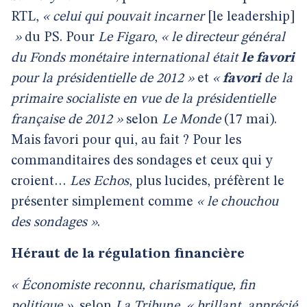
RTL,
« celui qui pouvait incarner
[le leadership]
»
du PS. Pour
Le Figaro
,
« le directeur général
du Fonds monétaire international était
le favori
pour la présidentielle de 2012 »
et
«
favori
de la
primaire socialiste en vue de la présidentielle
française de 2012 »
selon
Le Monde
(17 mai).
Mais favori pour qui, au fait ? Pour les
commanditaires des sondages et ceux qui y
croient…
Les Echos
, plus lucides, préfèrent le
présenter simplement comme
« le chouchou
des sondages »
.
Héraut de la régulation financière
« Économiste reconnu, charismatique, fin
politique »
, selon
La Tribune
,
« brillant, apprécié