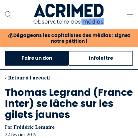
💰
Dégageons les capitalistes des médias : signez
notre pétition !
Notre association
Faire un don
Infolettre
Notre critique des médias
Nos propositions
‹ Retour à l'accueil
Thomas Legrand (France
Notre revue
Inter) se lâche sur les
Boutique
gilets jaunes
Par
Frédéric Lemaire
22 février 2019