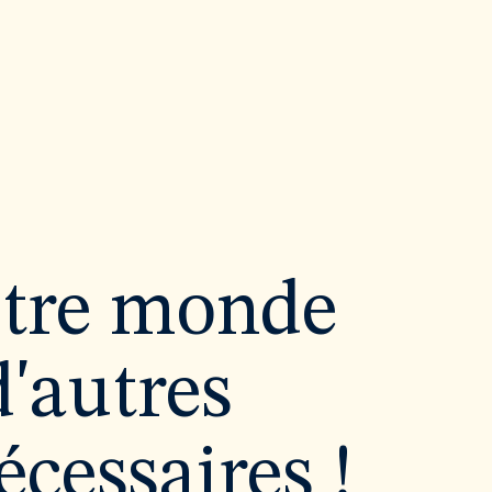
utre monde
d'autres
cessaires !