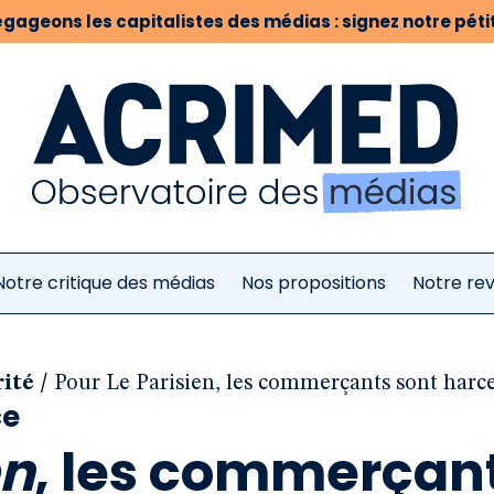
gageons les capitalistes des médias : signez notre pétit
Notre critique des médias
Nos propositions
Notre re
/
rité
Pour Le Parisien, les commerçants sont harce
ce
en
, les commerçan