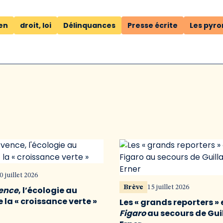
ien
droit, loi
Délinquances
Presse écrite
Les pyro
0 juillet 2026
Brève
15 juillet 2026
vence
, l’écologie au
 la « croissance verte »
Les « grands reporters » 
Figaro
au secours de Gu