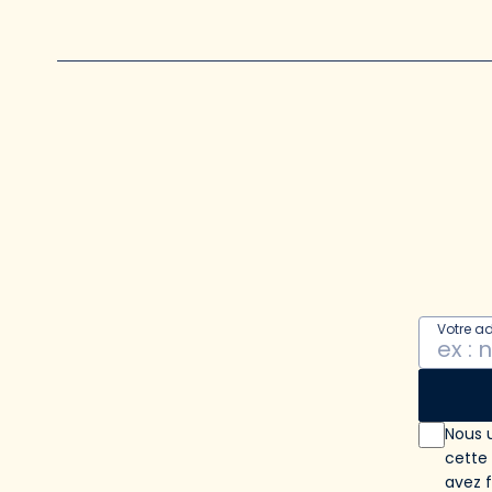
Votre a
Nous u
cette
avez 