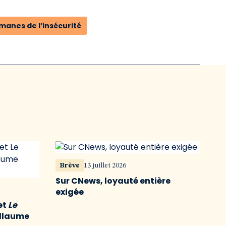
manes de l’insécurité
Brève
13 juillet 2026
Sur CNews, loyauté entière
exigée
et
Le
illaume