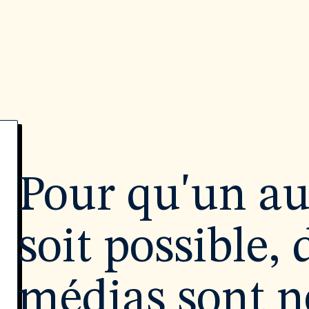
Pour qu'un a
soit possible, 
médias sont né