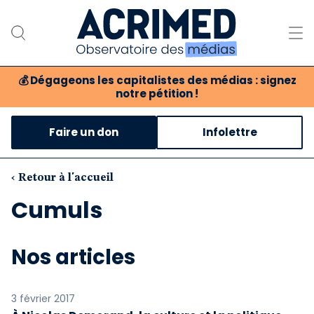
💰
Dégageons les capitalistes des médias : signez
notre pétition !
Notre association
Faire un don
Infolettre
Notre critique des médias
Nos propositions
‹ Retour à l'accueil
Cumuls
Notre revue
Boutique
Nos articles
3 février 2017