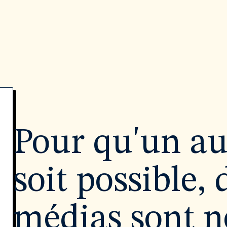
Pour qu'un a
soit possible, 
médias sont né