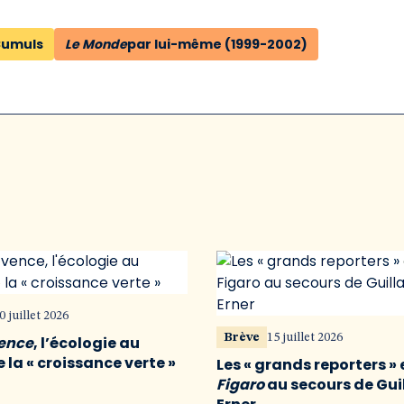
umuls
Le Monde
par lui-même (1999-2002)
0 juillet 2026
Brève
15 juillet 2026
vence
, l’écologie au
 la « croissance verte »
Les « grands reporters » 
Figaro
au secours de Gu