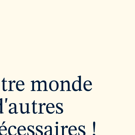
utre monde
d'autres
cessaires !