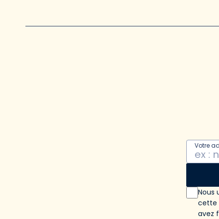
Votre a
Nous u
cette
avez 