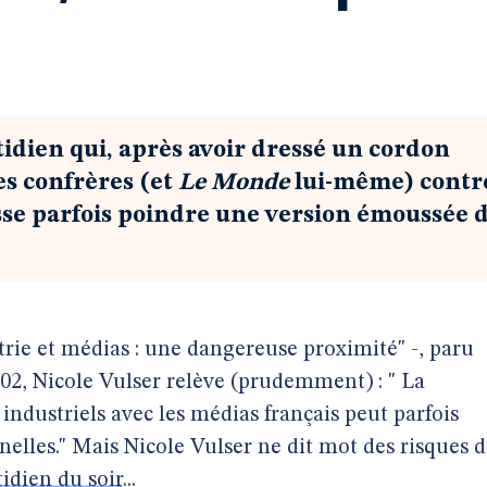
tidien qui, après avoir dressé un cordon
es confrères (et
Le Monde
lui-même) contr
isse parfois poindre une version émoussée 
trie et médias : une dangereuse proximité" -, paru
002, Nicole Vulser relève (prudemment) : " La
ndustriels avec les médias français peut parfois
nelles." Mais Nicole Vulser ne dit mot des risques 
idien du soir
...