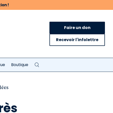
ion !
Faire un don
Recevoir l'infolettre
vue
Boutique
lées
rès