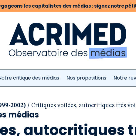
gageons les capitalistes des médias : signez notre pétit
Notre critique des médias
Nos propositions
Notre re
/
999-2002)
Critiques voilées, autocritiques très voi
des médias
es, autocritiques t